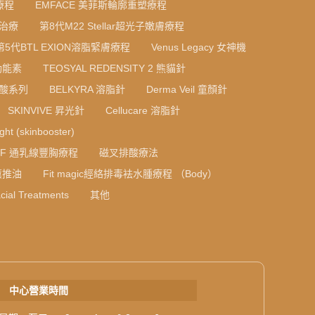
療程
EMFACE 美菲斯輪廓重塑療程
光治療
第8代M22 Stellar超光子嫩膚療程
第5代BTL EXION溶脂緊膚療程
Venus Legacy 女神機
光動能素
TEOSYAL REDENSITY 2 熊貓針
質酸系列
BELKYRA 溶脂針
Derma Veil 童顏針
SKINVIVE 昇光針
Cellucare 溶脂針
ight (skinbooster)
RF 通乳線豐胸療程
磁叉排酸療法
薰推油
Fit magic經絡排毒袪水腫療程 （Body）
cial Treatments
其他
中心營業時間