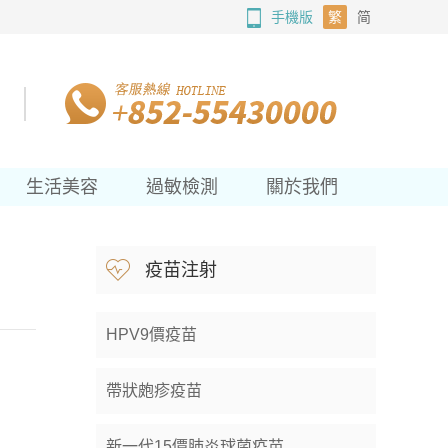
手機版
繁
简
生活美容
過敏檢測
關於我們
疫苗注射
HPV9價疫苗
帶狀皰疹疫苗
新一代15價肺炎球菌疫苗