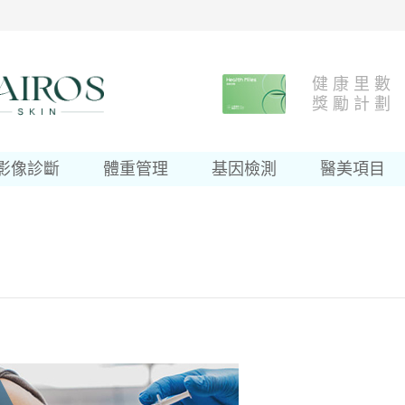
健 康 里 數
獎 勵 計 劃
影像診斷
體重管理
基因檢測
醫美項目