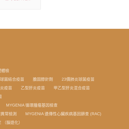
證體檢
炎球菌結合疫苗
膽固醇針劑
23價肺炎球菌疫苗
炎疫苗
乙型肝炎疫苗
甲乙型肝炎混合疫苗
圖
MYGENIA 循環腫瘤基因檢查
色體異常檢測
MYGENIA 遺傳性心臟疾病基因篩查 (RAC)
 （腦退化）