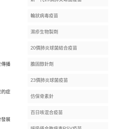
輪狀病毒疫苗
濕疹生物製劑
20價肺炎球菌結合疫苗
液傳播
膽固醇針劑
23價肺炎球菌疫苗
似的症
仿保骨素針
百日咳混合疫苗
會發展
呼吸道合胞病毒RSV疫苗