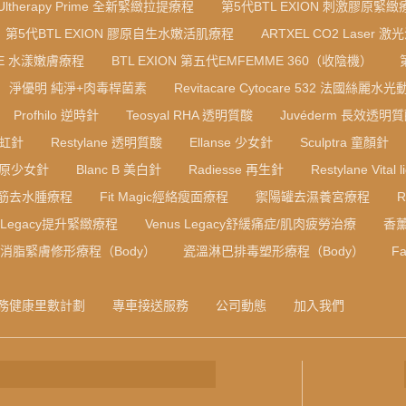
Ultherapy Prime 全新緊緻拉提療程
第5代BTL EXION 刺激膠原緊緻
第5代BTL EXION 膠原自生水嫩活肌療程
ARTXEL CO2 Laser 激
RE 水漾嫩膚療程
BTL EXION 第五代EMFEMME 360（收陰機）
淨優明 純淨+肉毒桿菌素
Revitacare Cytocare 532 法國絲麗水
Profhilo 逆時針
Teosyal RHA 透明質酸
Juvéderm 長效透明
彩虹針
Restylane 透明質酸
Ellanse 少女針
Sculptra 童顏針
B 膠原少女針
Blanc B 美白針
Radiesse 再生針
Restylane Vital l
筋去水腫療程
Fit Magic經絡瘦面療程
禦陽罐去濕養宮療程
s Legacy提升緊緻療程
Venus Legacy舒緩痛症/肌肉疲勞治療
香
F消脂緊膚修形療程（Body）
瓷溫淋巴排毒塑形療程（Body）
Fa
務健康里數計劃
專車接送服務
公司動態
加入我們