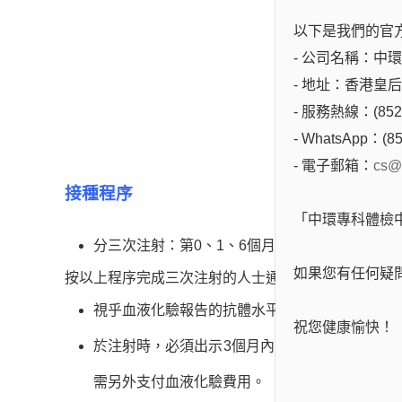
以下是我們的官
4
1針HK$
- 公司名稱：中環專科
- 地址：香港皇
1,
3針HK$
- 服務熱線：(852)
- WhatsApp：(85
- 電子郵箱：
cs@
接種程序
「中環專科體檢
分三次注射：第0、1、6個月。
如果您有任何疑
按以上程序完成三次注射的人士通常無須再接受加強
視乎血液化驗報告的抗體水平，請先諮詢醫生意
祝您健康愉快！
於注射時，必須出示3個月內的乙型肝炎抗原及
需另外支付血液化驗費用。