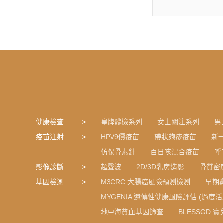
健康檢查
皇牌體檢系列
女士關注系列
男
疫苗注射
HPV9價疫苗
帶狀皰疹疫苗
新
仿保骨素針
百日咳混合疫苗
呼
影像診斷
超聲波
2D/3D乳房造影
骨質密
基因檢測
M3CRC 大腸癌風險預測檢測
早期
MYGENIA 遺傳性健康風險評估 (過度活
地中海貧血基因篩查
BLESSGD 