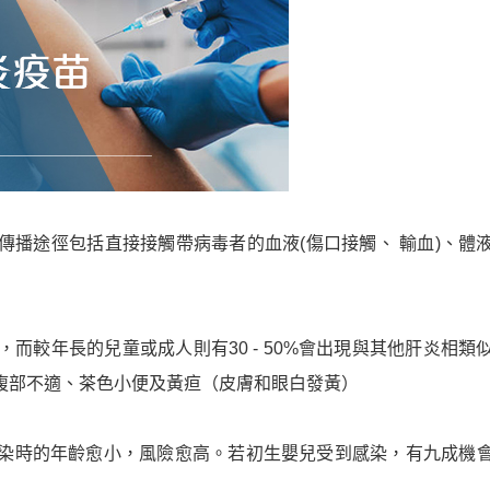
播途徑包括直接接觸帶病毒者的血液(傷口接觸、 輸血)、體
而較年長的兒童或成人則有30 - 50%會出現與其他肝炎相類
腹部不適、茶色小便及黃疸（皮膚和眼白發黃）
染時的年齡愈小，風險愈高。若初生嬰兒受到感染，有九成機