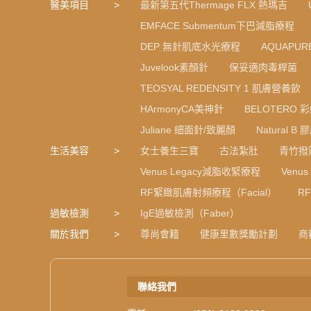
醫美項目
最新第五代Thermage FLX 熱瑪吉
EMFACE Submentum下巴減脂療程
DEP 無針肌底水光療程
AQUAPU
Juvelook素顏針
保妥適肉毒桿菌
TEOSYAL REDENSITY 1 肌膚營養飲
HArmonyCA美神針
BELOTERO 
Juliane 細面針/致麗顏
Natural 
生活美容
女士養生三寶
古法紮肚
青竹撥
Venus Legacy減脂收緊療程
Venu
RF緊緻肌膚射頻療程（Facial）
R
過敏檢測
IgE過敏檢測（Faber）
關於我們
尊尚會籍
健康里數獎勵計劃
商
聯絡我們