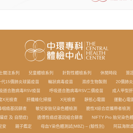
士關注系列
兒童體檢系列
針對性體檢系列
休閒時段
簽
一代15價肺炎球菌疫苗
輪狀病毒疫苗
濕疹生物製劑
20價肺
吸道合胞病毒RSV疫苗
呼吸道合胞病毒RSV二價疫苗
成人甲型肝
度X光檢查
肝纖維化掃描
X光檢查
靜態心電圖
運動心電
鼻咽癌基因篩查
敏兒安胎兒染色體檢測
脆性X綜合症攜帶者檢測
躍症 及 自閉症)
遺傅性癌症基因組合篩查
NIFTY Pro 胎兒染
寶兒安
親子鑑定
母血Y染色體測試(MBZ) – (驗性別)
阿茲海默症