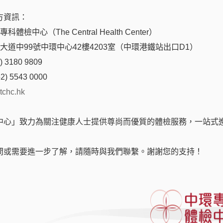
方資訊：
00
»»»
立即預約1針
體檢中心（The Central Health Center）
后大道中99號中環中心42樓4203室（中環港鐵站出口D1）
200
»»»
立即預約3針
 3180 9809
2) 5543 0000
tchc.hk
中心」致力為關注健康人士提供尊尚而優質的體檢服務，一站式
問或需要進一步了解，請隨時與我們聯繫。謝謝您的支持！
劑注射
見，方決定適合注射之劑量。
抗體測試報告，以確定是否合適接受疫苗注射。如未能出示有效