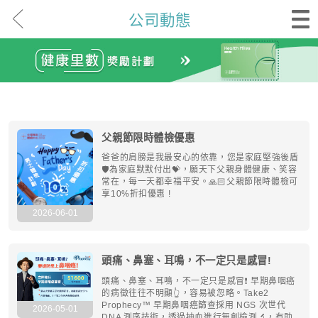
公司動態
父親節限時體檢優惠
爸爸的肩膀是我最安心的依靠，您是家庭堅強後盾
🛡️為家庭默默付出💝，願天下父親身體健康、笑容
常在，每一天都幸福平安。🙏🏻父親節限時體檢可
享10%折扣優惠 !
2026-06-01
頭痛、鼻塞、耳鳴，不一定只是感冒!
頭痛、鼻塞、耳鳴，不一定只是感冒❗ 早期鼻咽癌
的病徵往往不明顯👆，容易被忽略。Take2
Prophecy™ 早期鼻咽癌篩查採用 NGS 次世代
2026-05-01
DNA 測序技術，透過抽血進行無創檢測🔬，有助