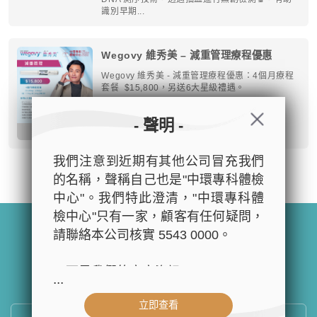
識別早期...
Wegovy 維秀美 – 減重管理療程優惠
Wegovy 維秀美 - 減重管理療程優惠：4個月療程
套餐 $15,800，另送6大星級禮遇。
- 聲明 -
2026-04-30
我們注意到近期有其他公司冒充我們
1
2
3
4
5
的名稱，聲稱自己也是"中環專科體檢
中心"。我們特此澄清，"中環專科體
檢中心"只有一家，顧客有任何疑問，
請聯絡本公司核實 5543 0000。
以下是我們的官方資訊：
...
简体版
|
繁體版
|
電腦版
- 公司名稱：中環專科體檢中心（The
立即查看
Central Health Center）