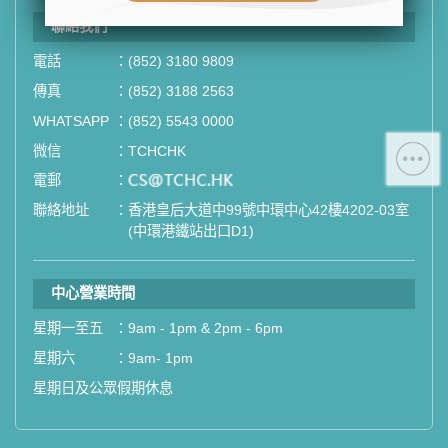
- 地址：香港皇后大道中99號中環中
聯絡我們
心42樓4203室（中環港鐵站出口
電話
：
(852) 3180 9809
D1）
- 服務熱線：(852) 3180 9809
傳真
：
(852) 3188 2563
- WhatsApp：(852) 5543 0000
WHATSAPP
：
(852) 5543 0000
- 電子郵箱：
cs@tchc.hk
微信
：
TCHCHK
電郵
：
email
「中環專科體檢中心」致力為關注健
聯絡地址
：
香港皇后大道中99號中環中心42樓4202-03室
康人士提供尊尚而優質的體檢服務，
(中環港鐵站出口D1)
一站式進行全方位檢查。
中心營業時間
如果您有任何疑問或需要進一步了
解，請隨時與我們聯繫。謝謝您的支
星期一至五
：
9am - 1pm & 2pm - 6pm
持！
星期六
：
9am- 1pm
星期日及公眾假期休息
祝您健康愉快！