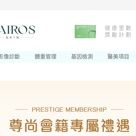
健 康 里 數
獎 勵 計 劃
影像診斷
體重管理
基因檢測
醫美項目