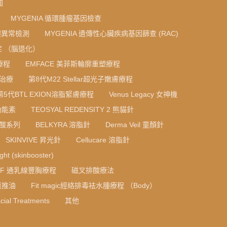
圖
MYGENIA 循環腫瘤基因檢查
色體異常檢測
MYGENIA 遺傳性心臟疾病基因篩查 (RAC)
 （腦退化）
療程
EMFACE 美菲斯輪廓重塑療程
光治療
第8代M22 Stellar超光子嫩膚療程
第5代BTL EXION溶脂緊膚療程
Venus Legacy 女神機
光動能素
TEOSYAL REDENSITY 2 熊貓針
質酸系列
BELKYRA 溶脂針
Derma Veil 童顏針
SKINVIVE 昇光針
Cellucare 溶脂針
ight (skinbooster)
RF 通乳線豐胸療程
磁叉排酸療法
薰推油
Fit magic經絡排毒袪水腫療程 （Body）
cial Treatments
其他