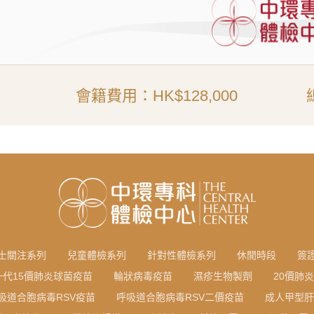
會籍費用：HK$128,000
士關注系列
兒童體檢系列
針對性體檢系列
休閒時段
簽
一代15價肺炎球菌疫苗
輪狀病毒疫苗
濕疹生物製劑
20價肺
吸道合胞病毒RSV疫苗
呼吸道合胞病毒RSV二價疫苗
成人甲型肝