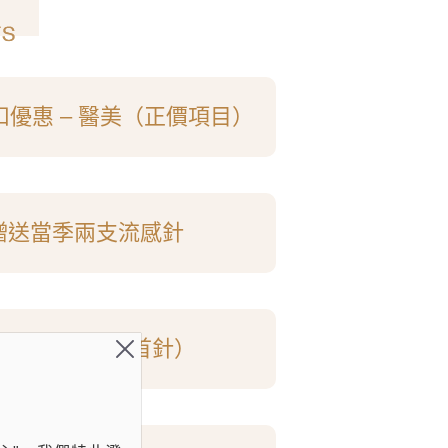
折扣優惠 – 醫美（正價項目）
贈送當季兩支流感針
費獲贈HPV
（首針）