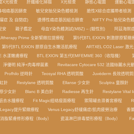
度X光檢查
肝纖維化掃描
X光檢查
靜態心電圖
運動心電
鼻咽癌基因篩查
敏兒安胎兒染色體檢測
脆性X綜合症攜帶者檢測
躍症 及 自閉症)
遺傅性癌症基因組合篩查
NIFTY Pro 胎兒染
寶兒安
親子鑑定
母血Y染色體測試(MBZ) – (驗性別)
阿茲海默症
Ultherapy Prime 全新緊緻拉提療程
第5代BTL EXION 刺激膠原緊緻
第5代BTL EXION 膠原自生水嫩活肌療程
ARTXEL CO2 Laser 激
RE 水漾嫩膚療程
BTL EXION 第五代EMFEMME 360（收陰機）
淨優明 純淨+肉毒桿菌素
Revitacare Cytocare 532 法國絲麗水
Profhilo 逆時針
Teosyal RHA 透明質酸
Juvéderm 長效透明
彩虹針
Restylane 透明質酸
Ellanse 少女針
Sculptra 童顏針
B 膠原少女針
Blanc B 美白針
Radiesse 再生針
Restylane Vital l
筋去水腫療程
Fit Magic經絡瘦面療程
禦陽罐去濕養宮療程
s Legacy提升緊緻療程
Venus Legacy舒緩痛症/肌肉疲勞治療
香
F消脂緊膚修形療程（Body）
瓷溫淋巴排毒塑形療程（Body）
Fa