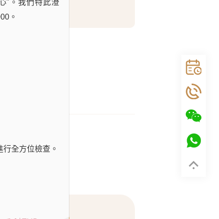
心"。我們特此澄
生日禮遇
00。
進行全方位檢查。