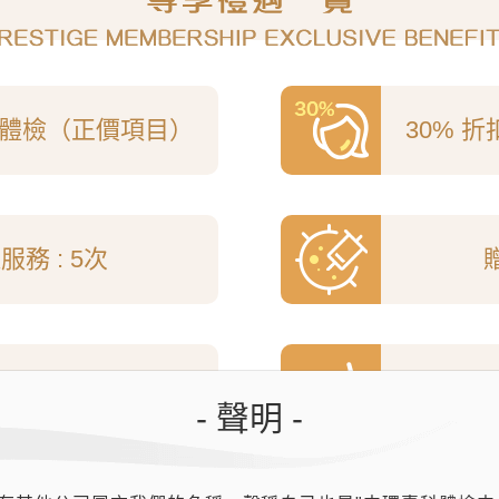
– 體檢（正價項目）
30% 
務 : 5次
蛇針
（首針）
免
- 聲明 -