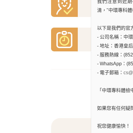
贈送體檢服
我們注意到近期
價值$15,000
清，"中環專科體
以下是我們的官
- 公司名稱：中環專科
優先
- 地址：香港皇
- 服務熱線：(852)
- WhatsApp：(85
- 電子郵箱：
cs@
「中環專科體檢
如果您有任何疑
祝您健康愉快！