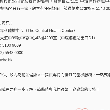
務或醫美療程
有其他公司冒充我們的名稱，聲稱自己也是"中環專科體檢中
.00
檢中心"只有一家，顧客有任何疑問，請聯絡本公司核實 5543 00
方資訊：
體檢中心（The Central Health Center）
預約服務
后大道中99號中環中心42樓4203室（中環港鐵站出口D1）
 3180 9809
2) 5543 0000
tchc.hk
中心」致力為關注健康人士提供尊尚而優質的體檢服務，一站式
問或需要進一步了解，請隨時與我們聯繫。謝謝您的支持！