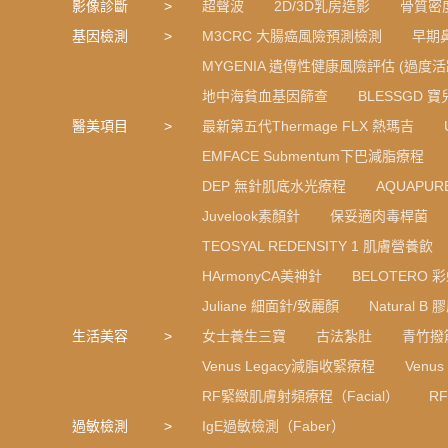
影像診斷
超聲波
2D/3D乳房造影
骨質密
基因檢測
M3CRC 大腸癌風險預測檢測
早期
MYGENIA 遺傳性健康風險評估 (過度活
地中海貧血基因篩查
BLESSGD 
醫美項目
最新第五代Thermage FLX 熱瑪吉
EMFACE Submentum下巴減脂療程
DEP 無針肌底水光療程
AQUAPU
Juvelook素顏針
保妥適肉毒桿菌
TEOSYAL REDENSITY 1 肌膚營養飲
HArmonyCA美神針
BELOTERO 
Juliane 細面針/致麗顏
Natural 
生活美容
女士養生三寶
古法紮肚
青竹撥
Venus Legacy減脂收緊療程
Venu
RF緊緻肌膚射頻療程（Facial）
R
過敏檢測
IgE過敏檢測（Faber）