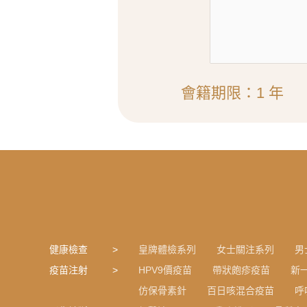
會籍期限：1 年
健康檢查
皇牌體檢系列
女士關注系列
男
疫苗注射
HPV9價疫苗
帶狀皰疹疫苗
新
仿保骨素針
百日咳混合疫苗
呼