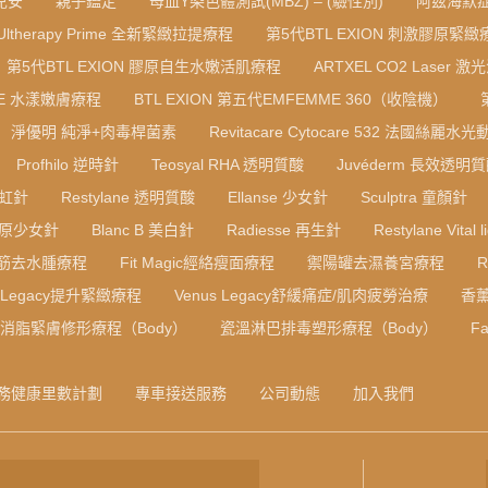
寶兒安
親子鑑定
母血Y染色體測試(MBZ) – (驗性別)
阿茲海默症
Ultherapy Prime 全新緊緻拉提療程
第5代BTL EXION 刺激膠原緊緻
第5代BTL EXION 膠原自生水嫩活肌療程
ARTXEL CO2 Laser 激
RE 水漾嫩膚療程
BTL EXION 第五代EMFEMME 360（收陰機）
淨優明 純淨+肉毒桿菌素
Revitacare Cytocare 532 法國絲麗水
Profhilo 逆時針
Teosyal RHA 透明質酸
Juvéderm 長效透明
彩虹針
Restylane 透明質酸
Ellanse 少女針
Sculptra 童顏針
B 膠原少女針
Blanc B 美白針
Radiesse 再生針
Restylane Vital l
筋去水腫療程
Fit Magic經絡瘦面療程
禦陽罐去濕養宮療程
s Legacy提升緊緻療程
Venus Legacy舒緩痛症/肌肉疲勞治療
香
F消脂緊膚修形療程（Body）
瓷溫淋巴排毒塑形療程（Body）
Fa
務健康里數計劃
專車接送服務
公司動態
加入我們