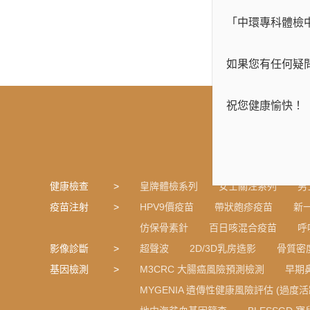
「中環專科體檢
如果您有任何疑
祝您健康愉快！
健康檢查
皇牌體檢系列
女士關注系列
男
疫苗注射
HPV9價疫苗
帶狀皰疹疫苗
新
仿保骨素針
百日咳混合疫苗
呼
影像診斷
超聲波
2D/3D乳房造影
骨質密
基因檢測
M3CRC 大腸癌風險預測檢測
早期
MYGENIA 遺傳性健康風險評估 (過度活