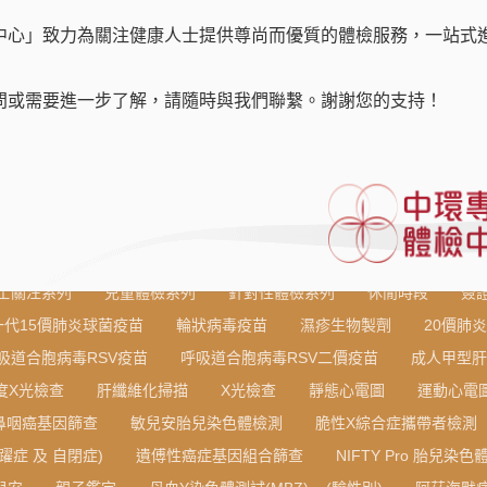
中心」致力為關注健康人士提供尊尚而優質的體檢服務，一站式
問或需要進一步了解，請隨時與我們聯繫。謝謝您的支持！
士關注系列
兒童體檢系列
針對性體檢系列
休閒時段
簽
一代15價肺炎球菌疫苗
輪狀病毒疫苗
濕疹生物製劑
20價肺
吸道合胞病毒RSV疫苗
呼吸道合胞病毒RSV二價疫苗
成人甲型肝
度X光檢查
肝纖維化掃描
X光檢查
靜態心電圖
運動心電
鼻咽癌基因篩查
敏兒安胎兒染色體檢測
脆性X綜合症攜帶者檢測
躍症 及 自閉症)
遺傅性癌症基因組合篩查
NIFTY Pro 胎兒染