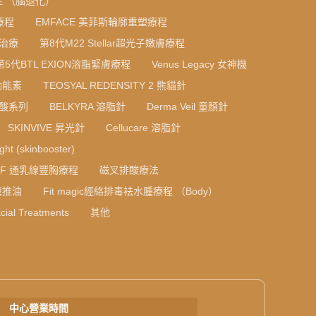
 （腦退化）
療程
EMFACE 美菲斯輪廓重塑療程
光治療
第8代M22 Stellar超光子嫩膚療程
第5代BTL EXION溶脂緊膚療程
Venus Legacy 女神機
光動能素
TEOSYAL REDENSITY 2 熊貓針
質酸系列
BELKYRA 溶脂針
Derma Veil 童顏針
SKINVIVE 昇光針
Cellucare 溶脂針
ight (skinbooster)
RF 通乳線豐胸療程
磁叉排酸療法
薰推油
Fit magic經絡排毒袪水腫療程 （Body）
cial Treatments
其他
中心營業時間