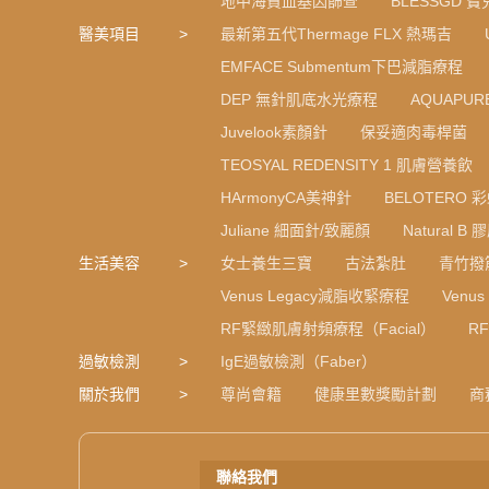
地中海貧血基因篩查
BLESSGD 
醫美項目
最新第五代Thermage FLX 熱瑪吉
EMFACE Submentum下巴減脂療程
DEP 無針肌底水光療程
AQUAPU
Juvelook素顏針
保妥適肉毒桿菌
TEOSYAL REDENSITY 1 肌膚營養飲
HArmonyCA美神針
BELOTERO 
Juliane 細面針/致麗顏
Natural 
生活美容
女士養生三寶
古法紮肚
青竹撥
Venus Legacy減脂收緊療程
Venu
RF緊緻肌膚射頻療程（Facial）
R
過敏檢測
IgE過敏檢測（Faber）
關於我們
尊尚會籍
健康里數獎勵計劃
商
聯絡我們