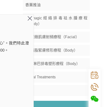
香薰推油
Fit magic經絡排毒袪水腫療程
（Body）
RF緊緻肌膚射頻療程（Facial）
心"。我們特此澄
00。
RF消脂緊膚修形療程（Body）
瓷溫淋巴排毒塑形療程（Body）
Facial Treatments
其他