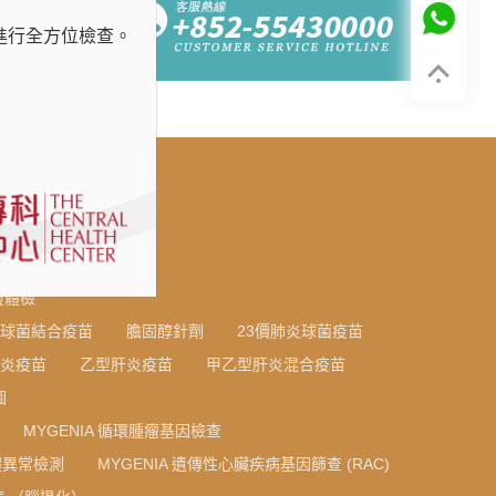
進行全方位檢查。
證體檢
炎球菌結合疫苗
膽固醇針劑
23價肺炎球菌疫苗
炎疫苗
乙型肝炎疫苗
甲乙型肝炎混合疫苗
圖
MYGENIA 循環腫瘤基因檢查
色體異常檢測
MYGENIA 遺傳性心臟疾病基因篩查 (RAC)