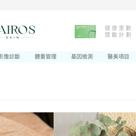
健 康 里 數
獎 勵 計 劃
影像診斷
體重管理
基因檢測
醫美項目