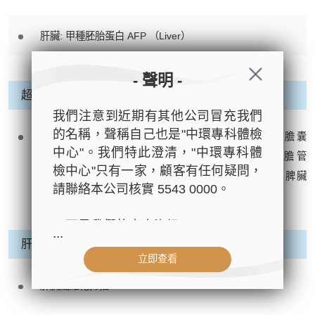
肝臟: 甲種胚胎蛋白 AFP （Liver）
- 聲明 -
超聲波 Ultrasound
我們注意到近期有其他公司冒充我們
的名稱，聲稱自己也是"中環專科體檢
腹部超聲波 Ultrasound Abdomen （肝臟 Liver、膽囊
中心"。我們特此澄清，"中環專科體
Gallbladder、總膽管 Common Bile Duct、肝內膽管
檢中心"只有一家，顧客有任何疑問，
Hepatobiliary Duct、肝門靜脈 Hepatic portal vein、脾臟
請聯絡本公司核實 5543 0000。
Spleen）
以下是我們的官方資訊：
...
- 公司名稱：中環專科體檢中心（The
肝纖維化檢查 Liver Fibrosis Assessment
立即查看
Central Health Center）
- 地址：香港皇后大道中99號中環中
肝臟纖維化掃描 Liver Fibroscan
心42樓4203室（中環港鐵站出口