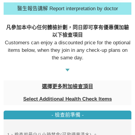
D1）
- 服務熱線：(852) 3180 9809
醫生報告講解 Report interpretation by doctor
- WhatsApp：(852) 5543 0000
- 電子郵箱：
cs@tchc.hk
凡參加本中心任何體檢計劃，同日即可享有優惠價加驗
以下檢查項目
「中環專科體檢中心」致力為關注健
Customers can enjoy a discounted price for the optional
康人士提供尊尚而優質的體檢服務，
items below, when they join in any check-up plans on
一站式進行全方位檢查。
the same day.
如果您有任何疑問或需要進一步了
解，請隨時與我們聯繫。謝謝您的支
選擇更多附加檢查頂目
持！
Select Additional Health Check Items
祝您健康愉快！
- 檢查前準備 -
1、檢查前最少八小時禁食(可飲適量清水) 。