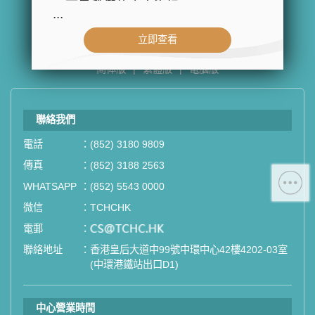
以下是我們的官方資訊：
...
- 公司名稱：中環專科體檢中心（The
立即查看
Central Health Center）
- 地址：香港皇后大道中99號中環中
简体版
|
繁體版
|
電腦版
心42樓4203室（中環港鐵站出口
D1）
- 服務熱線：(852) 3180 9809
聯絡我們
- WhatsApp：(852) 5543 0000
電話
：
(852) 3180 9809
- 電子郵箱：
cs@tchc.hk
傳真
：
(852) 3188 2563
WHATSAPP
：
(852) 5543 0000
「中環專科體檢中心」致力為關注健
康人士提供尊尚而優質的體檢服務，
微信
：
TCHCHK
一站式進行全方位檢查。
電郵
：
email
聯絡地址
：
香港皇后大道中99號中環中心42樓4202-03室
如果您有任何疑問或需要進一步了
(中環港鐵站出口D1)
解，請隨時與我們聯繫。謝謝您的支
持！
中心營業時間