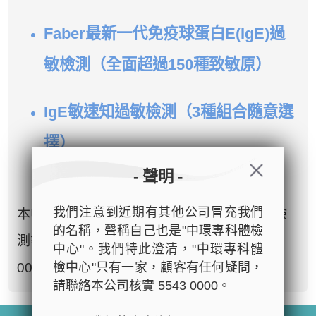
Faber最新一代免疫球蛋白E(IgE)過
敏檢測（全面超過150種致敏原）
IgE敏速知過敏檢測（3種組合隨意選
擇）
- 聲明 -
我們注意到近期有其他公司冒充我們
本中心亦提供其他疫苗注射/體檢計劃/基因檢
的名稱，聲稱自己也是"中環專科體檢
測等服務，詳情請致電客戶服務熱線: 5543
中心"。我們特此澄清，"中環專科體
檢中心"只有一家，顧客有任何疑問，
0000 或電郵至
cs@tchc.hk
與我們聯絡。
請聯絡本公司核實 5543 0000。