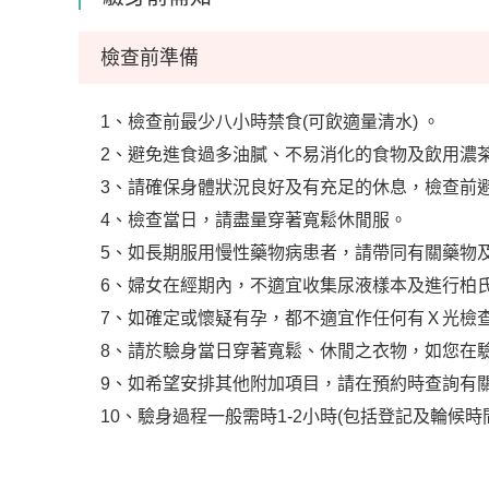
檢查前準備
1、檢查前最少八小時禁食(可飲適量清水) 。
2、避免進食過多油膩、不易消化的食物及飲用濃
3、請確保身體狀況良好及有充足的休息，檢查前
4、檢查當日，請盡量穿著寬鬆休閒服。
5、如長期服用慢性藥物病患者，請帶同有關藥物
6、婦女在經期內，不適宜收集尿液樣本及進行柏
7、如確定或懷疑有孕，都不適宜作任何有Ｘ光檢
8、請於驗身當日穿著寬鬆、休閒之衣物，如您在
9、如希望安排其他附加項目，請在預約時查詢有
10、驗身過程一般需時1-2小時(包括登記及輪候