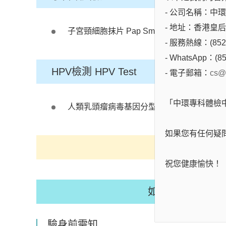
- 公司名稱：中環專科
- 地址：香港皇
子宮頸細胞抹片 Pap Smear
- 服務熱線：(852)
- WhatsApp：(85
HPV檢測 HPV Test
- 電子郵箱：
cs@
「中環專科體檢
人類乳頭瘤病毒基因分型(33型) HPV DNA 33 
如果您有任何疑
祝您健康愉快！
如結果異常，提
驗身前需知