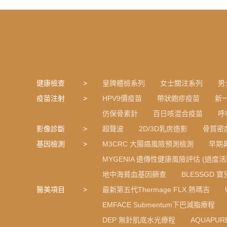
健康檢查
皇牌體檢系列
女士關注系列
男
疫苗注射
HPV9價疫苗
帶狀皰疹疫苗
新
仿保骨素針
百日咳混合疫苗
呼
影像診斷
超聲波
2D/3D乳房造影
骨質密
基因檢測
M3CRC 大腸癌風險預測檢測
早期
MYGENIA 遺傳性健康風險評估 (過度活
地中海貧血基因篩查
BLESSGD 
醫美項目
最新第五代Thermage FLX 熱瑪吉
EMFACE Submentum下巴減脂療程
DEP 無針肌底水光療程
AQUAPU