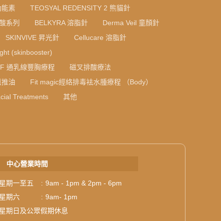
光動能素
TEOSYAL REDENSITY 2 熊貓針
質酸系列
BELKYRA 溶脂針
Derma Veil 童顏針
SKINVIVE 昇光針
Cellucare 溶脂針
ight (skinbooster)
RF 通乳線豐胸療程
磁叉排酸療法
薰推油
Fit magic經絡排毒袪水腫療程 （Body）
cial Treatments
其他
中心營業時間
星期一至五
:
9am - 1pm & 2pm - 6pm
星期六
:
9am- 1pm
星期日及公眾假期休息