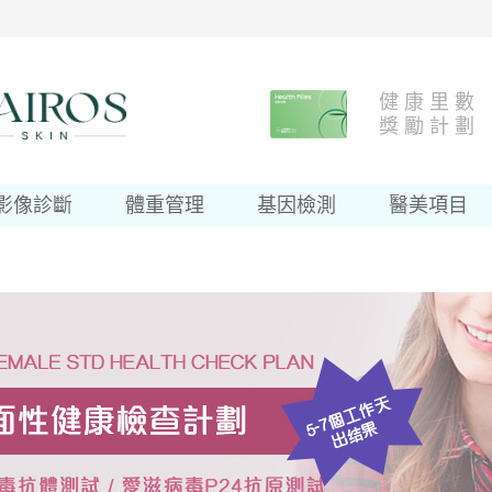
健 康 里 數
獎 勵 計 劃
影像診斷
體重管理
基因檢測
醫美項目