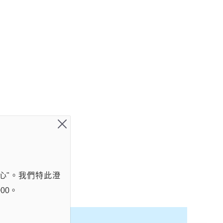
心"。我們特此澄
00。