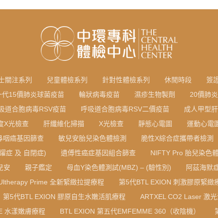
士關注系列
兒童體檢系列
針對性體檢系列
休閒時段
簽
一代15價肺炎球菌疫苗
輪狀病毒疫苗
濕疹生物製劑
20價肺
吸道合胞病毒RSV疫苗
呼吸道合胞病毒RSV二價疫苗
成人甲型肝
度X光檢查
肝纖維化掃描
X光檢查
靜態心電圖
運動心電
鼻咽癌基因篩查
敏兒安胎兒染色體檢測
脆性X綜合症攜帶者檢測
躍症 及 自閉症)
遺傅性癌症基因組合篩查
NIFTY Pro 胎兒染
寶兒安
親子鑑定
母血Y染色體測試(MBZ) – (驗性別)
阿茲海默症
Ultherapy Prime 全新緊緻拉提療程
第5代BTL EXION 刺激膠原緊緻
第5代BTL EXION 膠原自生水嫩活肌療程
ARTXEL CO2 Laser 激
RE 水漾嫩膚療程
BTL EXION 第五代EMFEMME 360（收陰機）