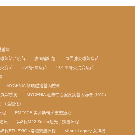
證體檢
炎球菌結合疫苗
膽固醇針劑
23價肺炎球菌疫苗
炎疫苗
乙型肝炎疫苗
甲乙型肝炎混合疫苗
圖
MYGENIA 循環腫瘤基因檢查
色體異常檢測
MYGENIA 遺傳性心臟疾病基因篩查 (RAC)
 （腦退化）
療程
EMFACE 美菲斯輪廓重塑療程
光治療
第8代M22 Stellar超光子嫩膚療程
第5代BTL EXION溶脂緊膚療程
Venus Legacy 女神機