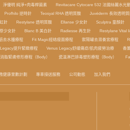
淨優明 純淨+肉毒桿菌素
Revitacare Cytocare 532 法國絲麗水
Profhilo 逆時針
Teosyal RHA 透明質酸
Juvéderm 長效透明
彩虹針
Restylane 透明質酸
Ellanse 少女針
Sculptra 童顏針
B 膠原少女針
Blanc B 美白針
Radiesse 再生針
Restylane Vital l
筋去水腫療程
Fit Magic經絡瘦面療程
禦陽罐去濕養宮療程
s Legacy提升緊緻療程
Venus Legacy舒緩痛症/肌肉疲勞治療
香
F消脂緊膚修形療程（Body）
瓷溫淋巴排毒塑形療程（Body）
Fa
務健康里數計劃
專車接送服務
公司動態
加入我們