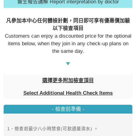
醫生報告講解 Report interpretation by doctor
- 服務熱線：(852) 3180 9809
- WhatsApp：(852) 5543 0000
- 電子郵箱：
cs@tchc.hk
凡參加本中心任何體檢計劃，同日即可享有優惠價加驗
以下檢查項目
Customers can enjoy a discounted price for the optional
「中環專科體檢中心」致力為關注健
items below, when they join in any check-up plans on
康人士提供尊尚而優質的體檢服務，
the same day.
一站式進行全方位檢查。
如果您有任何疑問或需要進一步了
解，請隨時與我們聯繫。謝謝您的支
選擇更多附加檢查頂目
持！
Select Additional Health Check Items
祝您健康愉快！
- 檢查前準備 -
1、檢查前最少八小時禁食(可飲適量清水) 。