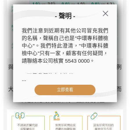
- 聲明 -
我們注意到近期有其他公司冒充我們
的名稱，聲稱自己也是"中環專科體檢
中心"。我們特此澄清，"中環專科體
檢中心"只有一家，顧客有任何疑問，
請聯絡本公司核實 5543 0000。
與安慰劑相比，濕疹生物製劑的不良反應比例
以下是我們的官方資訊：
較低甚至沒有。
...
- 公司名稱：中環專科體檢中心（The
大多數濕疹生物製劑有針對性的免疫調節，而
立即查看
Central Health Center）
- 地址：香港皇后大道中99號中環中
不是廣泛的免疫抑制，因此更安全。
心42樓4203室（中環港鐵站出口
D1）
- 服務熱線：(852) 3180 9809
- WhatsApp：(852) 5543 0000