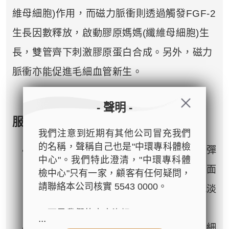
維母細胞)作用，而磁力脈衝則透過觸發FGF-2
生長因數釋放，啟動膠原媽媽(纖維母細胞)生
長，雙管齊下刺激膠原蛋白合成。另外，磁力
脈衝亦能促進毛細血管新生。
- 聲明 -
服務功效
我們注意到近期有其他公司冒充我們
的名稱，聲稱自己也是"中環專科體檢
令膠原母細胞數量增加，刺激膠原蛋白和彈
中心"。我們特此澄清，"中環專科體
力纖維增生，再生，增加皮膚彈性，改善面
檢中心"只有一家，顧客有任何疑問，
請聯絡本公司核實 5543 0000。
部，頸部，產後鬆弛，提升面部輪廓，減淡
皺紋，妊娠紋，橙皮紋。
以下是我們的官方資訊：
...
- 公司名稱：中環專科體檢中心（The
強效減淡中度至嚴重面部皺紋，撫平眼下細