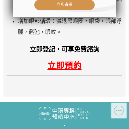
立即查看
Central Health Center）
紋，暗啞無光，收細毛孔。
- 地址：香港皇后大道中99號中環中
增加眼部循環：減退黑眼圈，眼袋，眼部浮
心42樓4203室（中環港鐵站出口
D1）
腫，鬆弛，眼紋。
- 服務熱線：(852) 3180 9809
- WhatsApp：(852) 5543 0000
立即登記，可享免費諮詢
- 電子郵箱：
cs@tchc.hk
立即預約
「中環專科體檢中心」致力為關注健
康人士提供尊尚而優質的體檢服務，
一站式進行全方位檢查。
如果您有任何疑問或需要進一步了
解，請隨時與我們聯繫。謝謝您的支
持！
祝您健康愉快！