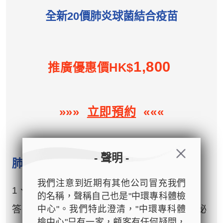
全新20價肺炎球菌結合疫苗
1,800
推廣優惠價HK$
»»»
立即預約
«««
- 聲明 -
肺炎球菌感染常見問題
我們注意到近期有其他公司冒充我們
1、點解會感染肺炎球菌？
的名稱，聲稱自己也是"中環專科體檢
中心"。我們特此澄清，"中環專科體
答：肺炎球菌常見於上呼吸道，經飛沫或分泌
檢中心"只有一家，顧客有任何疑問，