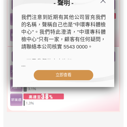
- 聲明 -
我們注意到近期有其他公司冒充我們
的名稱，聲稱自己也是"中環專科體檢
中心"。我們特此澄清，"中環專科體
檢中心"只有一家，顧客有任何疑問，
請聯絡本公司核實 5543 0000。
以下是我們的官方資訊：
...
- 公司名稱：中環專科體檢中心（The
立即查看
Central Health Center）
- 地址：香港皇后大道中99號中環中
心42樓4203室（中環港鐵站出口
D1）
- 服務熱線：(852) 3180 9809
- WhatsApp：(852) 5543 0000
- 電子郵箱：
cs@tchc.hk