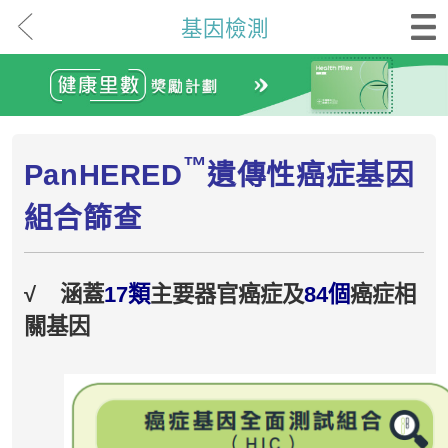
基因檢測
™
PanHERED
遺傳性癌症基因
組合篩查
√
涵蓋
17類
主要器官癌症及
84個
癌症相
關基因