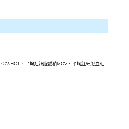
球壓積量PCV/HCT、平均紅細胞體積MCV、平均紅細胞血紅