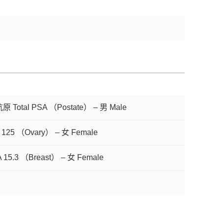
tal PSA （Postate） – 男 Male
25 （Ovary） – 女 Female
5.3 （Breast） – 女 Female