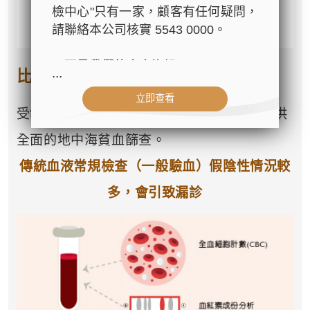
檢中心"只有一家，顧客有任何疑問，
請聯絡本公司核實 5543 0000。
以下是我們的官方資訊：
...
比常規檢查更優勝
- 公司名稱：中環專科體檢中心（The
立即查看
Central Health Center）
受制於技術限制，市面上的常規檢查未能提供
- 地址：香港皇后大道中99號中環中
心42樓4203室（中環港鐵站出口
全面的地中海貧血篩查。
D1）
傳統血液常規檢查（一般驗血）
假陰性情況較
- 服務熱線：(852) 3180 9809
- WhatsApp：(852) 5543 0000
多，會引致漏診
- 電子郵箱：
cs@tchc.hk
「中環專科體檢中心」致力為關注健
康人士提供尊尚而優質的體檢服務，
一站式進行全方位檢查。