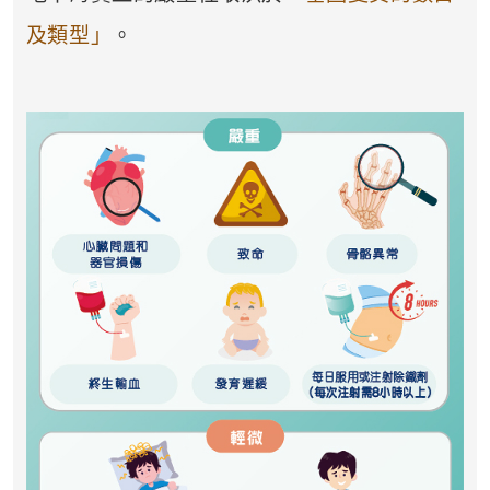
及類型」
。