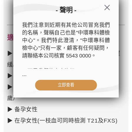
»»»
立即預約
«««
- 聲明 -
我們注意到近期有其他公司冒充我們
的名稱，聲稱自己也是"中環專科體檢
適用對象：
中心"。我們特此澄清，"中環專科體
檢中心"只有一家，顧客有任何疑問，
▶ 家族中曾患有不明原因的智力障礙/發展遲
請聯絡本公司核實 5543 0000。
緩/自閉症
以下是我們的官方資訊：
...
▶ 家族中曾患有FXTAS
- 公司名稱：中環專科體檢中心（The
立即查看
Central Health Center）
▶ 家族中的女性有早期停經的情況（＜40
- 地址：香港皇后大道中99號中環中
歲）
心42樓4203室（中環港鐵站出口
D1）
▶ 备孕女性
- 服務熱線：(852) 3180 9809
▶ 在孕女性(一枝血可同時檢測 T21及FXS)
- WhatsApp：(852) 5543 0000