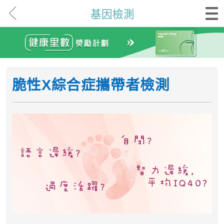
基因檢測
脆性X綜合症攜帶者檢測