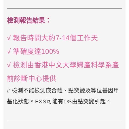
- 電子郵箱：
cs@tchc.hk
「中環專科體檢中心」致力為關注健
檢測報告結果
：
康人士提供尊尚而優質的體檢服務，
一站式進行全方位檢查。
√ 報告時間大約7-14個工作天
如果您有任何疑問或需要進一步了
√ 準確度達100%
解，請隨時與我們聯繫。謝謝您的支
持！
√ 檢測由香港中文大學婦產科學系產
祝您健康愉快！
前診斷中心提供
# 檢測不能檢測嵌合體、點突變及等位基因甲
基化狀態。FXS可能有1%由點突變引起。