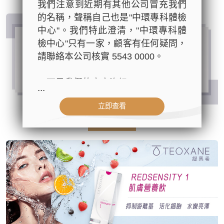
我們注意到近期有其他公司冒充我們
的名稱，聲稱自己也是"中環專科體檢
中心"。我們特此澄清，"中環專科體
檢中心"只有一家，顧客有任何疑問，
請聯絡本公司核實 5543 0000。
以下是我們的官方資訊：
...
- 公司名稱：中環專科體檢中心（The
立即查看
Central Health Center）
- 地址：香港皇后大道中99號中環中
了解更多
心42樓4203室（中環港鐵站出口
D1）
- 服務熱線：(852) 3180 9809
- WhatsApp：(852) 5543 0000
- 電子郵箱：
cs@tchc.hk
「中環專科體檢中心」致力為關注健