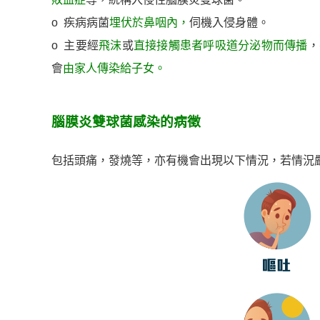
ο 疾病病菌
埋伏於鼻咽內，
伺機入侵身體。
ο 主要經
飛沫
或
直接接觸患者呼吸道分泌物而傳播
，
會
由家人傳染給子女。
腦膜炎雙球菌感染的病徵
包括頭痛，發燒等，亦有機會出現以下情況，若情況