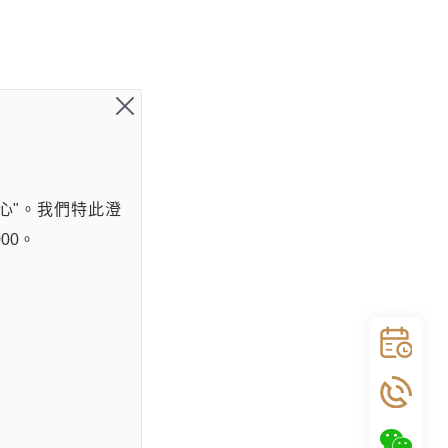
聰、截
心"。我們特此澄
00。