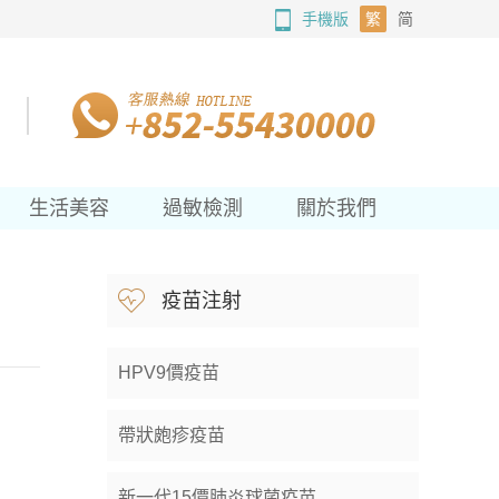
手機版
繁
简
生活美容
過敏檢測
關於我們
疫苗注射
HPV9價疫苗
帶狀皰疹疫苗
新一代15價肺炎球菌疫苗