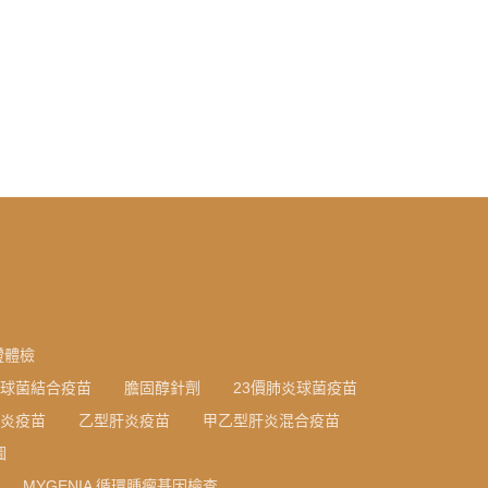
證體檢
炎球菌結合疫苗
膽固醇針劑
23價肺炎球菌疫苗
炎疫苗
乙型肝炎疫苗
甲乙型肝炎混合疫苗
圖
MYGENIA 循環腫瘤基因檢查