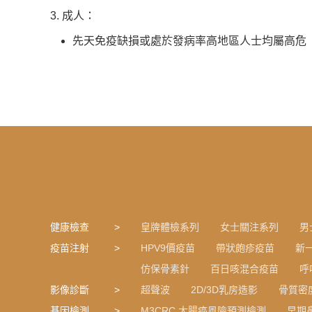
3. 成人：
先天免疫缺損或處於發病率高地區人士均屬高危
健康檢查
皇牌體檢系列
女士關注系列
男
疫苗注射
HPV9價疫苗
帶狀皰疹疫苗
新
仿保骨素針
百日咳混合疫苗
呼
影像診斷
超聲波
2D/3D乳房造影
骨質密
基因檢測
M3CRC 大腸癌風險預測檢測
早期