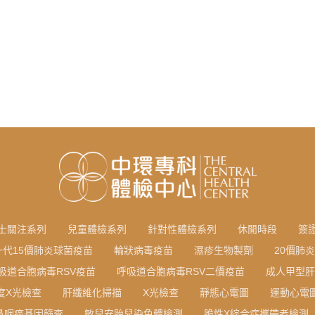
士關注系列
兒童體檢系列
針對性體檢系列
休閒時段
簽
一代15價肺炎球菌疫苗
輪狀病毒疫苗
濕疹生物製劑
20價肺
吸道合胞病毒RSV疫苗
呼吸道合胞病毒RSV二價疫苗
成人甲型肝
度X光檢查
肝纖維化掃描
X光檢查
靜態心電圖
運動心電
鼻咽癌基因篩查
敏兒安胎兒染色體檢測
脆性X綜合症攜帶者檢測