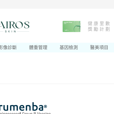
健 康 里 數
獎 勵 計 劃
影像診斷
體重管理
基因檢測
醫美項目