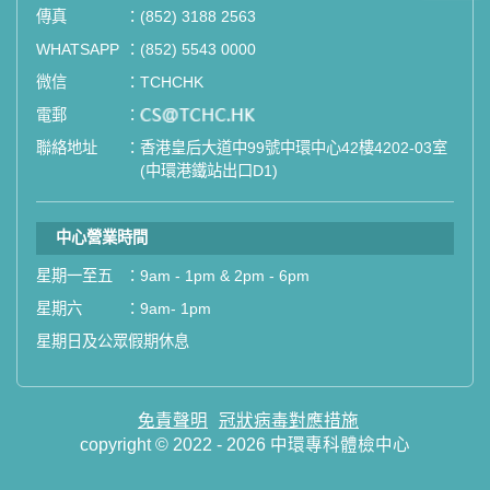
傳真
：
(852) 3188 2563
如果您有任何疑問或需要進一步了
WHATSAPP
：
(852) 5543 0000
解，請隨時與我們聯繫。謝謝您的支
微信
：
TCHCHK
持！
電郵
：
email
聯絡地址
：
香港皇后大道中99號中環中心42樓4202-03室
祝您健康愉快！
(中環港鐵站出口D1)
中心營業時間
星期一至五
：
9am - 1pm & 2pm - 6pm
星期六
：
9am- 1pm
星期日及公眾假期休息
免責聲明
冠狀病毒對應措施
copyright © 2022 - 2026 中環專科體檢中心