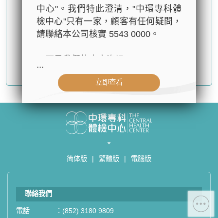
中心"。我們特此澄清，"中環專科體
檢中心"只有一家，顧客有任何疑問，
請聯絡本公司核實 5543 0000。
以下是我們的官方資訊：
...
確認提交
- 公司名稱：中環專科體檢中心（The
立即查看
Central Health Center）
- 地址：香港皇后大道中99號中環中
心42樓4203室（中環港鐵站出口
D1）
- 服務熱線：(852) 3180 9809
- WhatsApp：(852) 5543 0000
简体版
|
繁體版
|
電腦版
- 電子郵箱：
cs@tchc.hk
「中環專科體檢中心」致力為關注健
聯絡我們
康人士提供尊尚而優質的體檢服務，
一站式進行全方位檢查。
電話
：
(852) 3180 9809