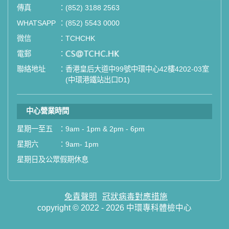
傳真
：
(852) 3188 2563
如果您有任何疑問或需要進一步了
WHATSAPP
：
(852) 5543 0000
解，請隨時與我們聯繫。謝謝您的支
微信
：
TCHCHK
持！
電郵
：
email
聯絡地址
：
香港皇后大道中99號中環中心42樓4202-03室
祝您健康愉快！
(中環港鐵站出口D1)
中心營業時間
星期一至五
：
9am - 1pm & 2pm - 6pm
星期六
：
9am- 1pm
星期日及公眾假期休息
免責聲明
冠狀病毒對應措施
copyright © 2022 - 2026 中環專科體檢中心