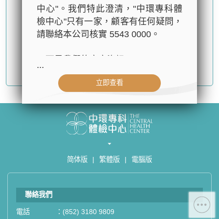
中心"。我們特此澄清，"中環專科體
檢中心"只有一家，顧客有任何疑問，
請聯絡本公司核實 5543 0000。
以下是我們的官方資訊：
...
確認提交
- 公司名稱：中環專科體檢中心（The
立即查看
Central Health Center）
- 地址：香港皇后大道中99號中環中
心42樓4203室（中環港鐵站出口
D1）
- 服務熱線：(852) 3180 9809
- WhatsApp：(852) 5543 0000
简体版
|
繁體版
|
電腦版
- 電子郵箱：
cs@tchc.hk
「中環專科體檢中心」致力為關注健
聯絡我們
康人士提供尊尚而優質的體檢服務，
一站式進行全方位檢查。
電話
：
(852) 3180 9809