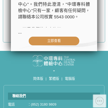
中心"。我們特此澄清，"中環專科體
檢中心"只有一家，顧客有任何疑問，
請聯絡本公司核實 5543 0000。
以下是我們的官方資訊：
...
確認提交
- 公司名稱：中環專科體檢中心（The
立即查看
Central Health Center）
- 地址：香港皇后大道中99號中環中
心42樓4203室（中環港鐵站出口
D1）
- 服務熱線：(852) 3180 9809
- WhatsApp：(852) 5543 0000
简体版
|
繁體版
|
電腦版
- 電子郵箱：
cs@tchc.hk
「中環專科體檢中心」致力為關注健
聯絡我們
康人士提供尊尚而優質的體檢服務，
一站式進行全方位檢查。
電話
：
(852) 3180 9809