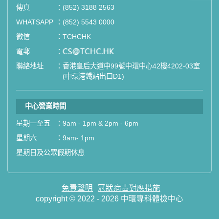
傳真
：
(852) 3188 2563
如果您有任何疑問或需要進一步了
WHATSAPP
：
(852) 5543 0000
解，請隨時與我們聯繫。謝謝您的支
微信
：
TCHCHK
持！
電郵
：
email
聯絡地址
：
香港皇后大道中99號中環中心42樓4202-03室
祝您健康愉快！
(中環港鐵站出口D1)
中心營業時間
星期一至五
：
9am - 1pm & 2pm - 6pm
星期六
：
9am- 1pm
星期日及公眾假期休息
免責聲明
冠狀病毒對應措施
copyright © 2022 - 2026 中環專科體檢中心