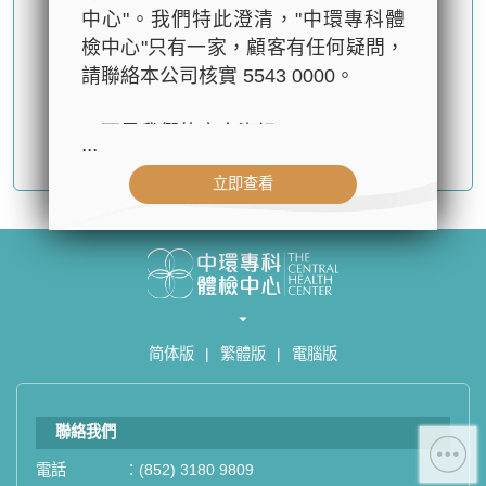
中心"。我們特此澄清，"中環專科體
檢中心"只有一家，顧客有任何疑問，
請聯絡本公司核實 5543 0000。
以下是我們的官方資訊：
...
確認提交
- 公司名稱：中環專科體檢中心（The
立即查看
Central Health Center）
- 地址：香港皇后大道中99號中環中
心42樓4203室（中環港鐵站出口
D1）
- 服務熱線：(852) 3180 9809
- WhatsApp：(852) 5543 0000
简体版
|
繁體版
|
電腦版
- 電子郵箱：
cs@tchc.hk
「中環專科體檢中心」致力為關注健
聯絡我們
康人士提供尊尚而優質的體檢服務，
一站式進行全方位檢查。
電話
：
(852) 3180 9809