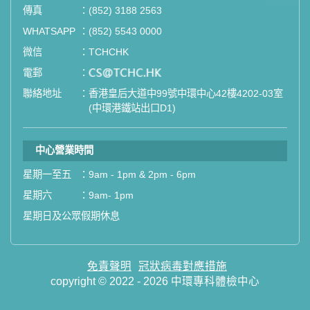
傳真
：
(852) 3188 2563
如果您有任何疑問或需要進一步了
WHATSAPP
：
(852) 5543 0000
解，請隨時與我們聯繫。謝謝您的支
微信
：
TCHCHK
持！
電郵
：
email
聯絡地址
：
香港皇后大道中99號中環中心42樓4202-03室
祝您健康愉快！
(中環港鐵站出口D1)
中心營業時間
星期一至五
：
9am - 1pm & 2pm - 6pm
星期六
：
9am- 1pm
星期日及公眾假期休息
免責聲明
冠狀病毒對應措施
copyright © 2022 - 2026 中環專科體檢中心