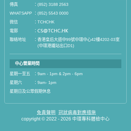
傳真
：
(852) 3188 2563
如果您有任何疑問或需要進一步了
WHATSAPP
：
(852) 5543 0000
解，請隨時與我們聯繫。謝謝您的支
微信
：
TCHCHK
持！
電郵
：
email
聯絡地址
：
香港皇后大道中99號中環中心42樓4202-03室
祝您健康愉快！
(中環港鐵站出口D1)
中心營業時間
星期一至五
：
9am - 1pm & 2pm - 6pm
星期六
：
9am- 1pm
星期日及公眾假期休息
免責聲明
冠狀病毒對應措施
copyright © 2022 - 2026 中環專科體檢中心