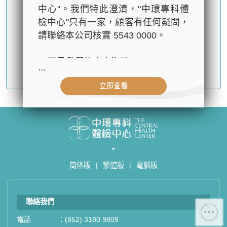
中心"。我們特此澄清，"中環專科體
檢中心"只有一家，顧客有任何疑問，
請聯絡本公司核實 5543 0000。
以下是我們的官方資訊：
...
確認提交
- 公司名稱：中環專科體檢中心（The
立即查看
Central Health Center）
- 地址：香港皇后大道中99號中環中
心42樓4203室（中環港鐵站出口
D1）
- 服務熱線：(852) 3180 9809
- WhatsApp：(852) 5543 0000
简体版
|
繁體版
|
電腦版
- 電子郵箱：
cs@tchc.hk
「中環專科體檢中心」致力為關注健
聯絡我們
康人士提供尊尚而優質的體檢服務，
一站式進行全方位檢查。
電話
：
(852) 3180 9809