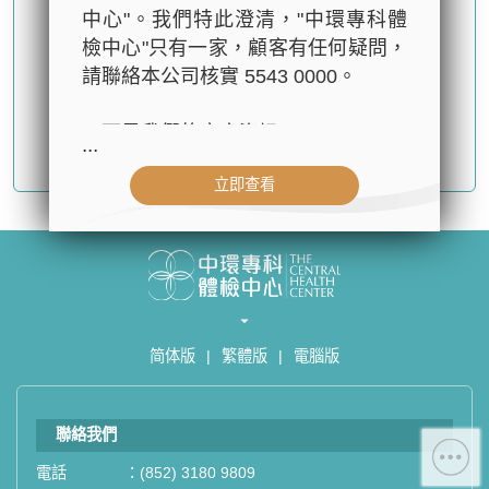
中心"。我們特此澄清，"中環專科體
檢中心"只有一家，顧客有任何疑問，
請聯絡本公司核實 5543 0000。
以下是我們的官方資訊：
...
確認提交
- 公司名稱：中環專科體檢中心（The
立即查看
Central Health Center）
- 地址：香港皇后大道中99號中環中
心42樓4203室（中環港鐵站出口
D1）
- 服務熱線：(852) 3180 9809
- WhatsApp：(852) 5543 0000
简体版
|
繁體版
|
電腦版
- 電子郵箱：
cs@tchc.hk
「中環專科體檢中心」致力為關注健
聯絡我們
康人士提供尊尚而優質的體檢服務，
一站式進行全方位檢查。
電話
：
(852) 3180 9809