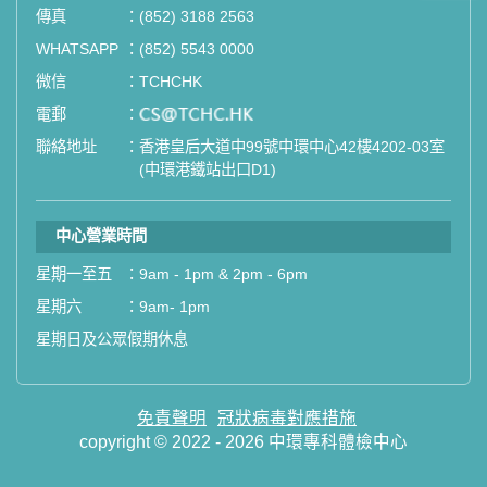
傳真
：
(852) 3188 2563
如果您有任何疑問或需要進一步了
WHATSAPP
：
(852) 5543 0000
解，請隨時與我們聯繫。謝謝您的支
微信
：
TCHCHK
持！
電郵
：
email
聯絡地址
：
香港皇后大道中99號中環中心42樓4202-03室
祝您健康愉快！
(中環港鐵站出口D1)
中心營業時間
星期一至五
：
9am - 1pm & 2pm - 6pm
星期六
：
9am- 1pm
星期日及公眾假期休息
免責聲明
冠狀病毒對應措施
copyright © 2022 - 2026 中環專科體檢中心