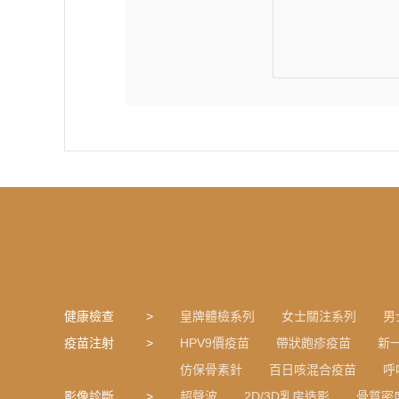
健康檢查
皇牌體檢系列
女士關注系列
男
疫苗注射
HPV9價疫苗
帶狀皰疹疫苗
新
仿保骨素針
百日咳混合疫苗
呼
影像診斷
超聲波
2D/3D乳房造影
骨質密