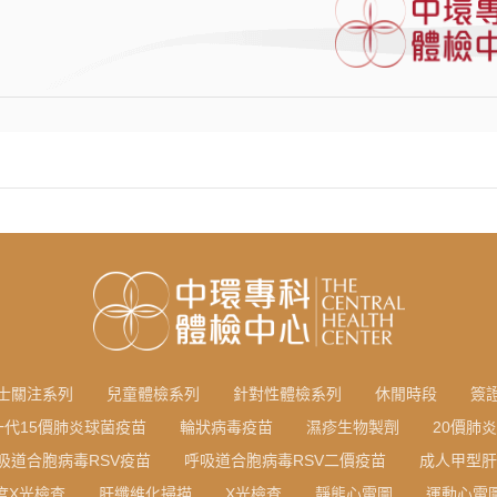
士關注系列
兒童體檢系列
針對性體檢系列
休閒時段
簽
一代15價肺炎球菌疫苗
輪狀病毒疫苗
濕疹生物製劑
20價肺
吸道合胞病毒RSV疫苗
呼吸道合胞病毒RSV二價疫苗
成人甲型肝
度X光檢查
肝纖維化掃描
X光檢查
靜態心電圖
運動心電