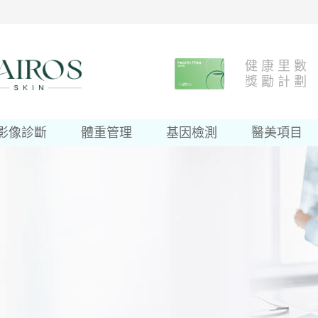
健 康 里 數
獎 勵 計 劃
影像診斷
體重管理
基因檢測
醫美項目