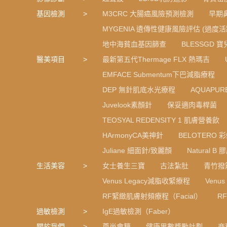
基因檢測
M3CRC 大腸癌風險預測檢測
早期
MYGENIA 遺傳性健康風險評估 (過度活
地中海貧血基因篩查
BLESSGD 
醫美項目
最新第五代Thermage FLX 熱瑪吉
EMFACE Submentum下巴減脂療程
DEP 無針肌底水光療程
AQUAPU
Juvelook素顏針
保妥適肉毒桿菌
TEOSYAL REDENSITY 1 肌膚營養飲
HArmonyCA美神針
BELOTERO 
Juliane 細面針/致麗顏
Natural 
生活美容
女士養生三寶
古法紮肚
青竹撥
Venus Legacy減脂收緊療程
Venu
RF緊緻肌膚射頻療程（Facial）
R
過敏檢測
IgE過敏檢測（Faber）
關於我們
尊尚會籍
健康里數獎勵計劃
商