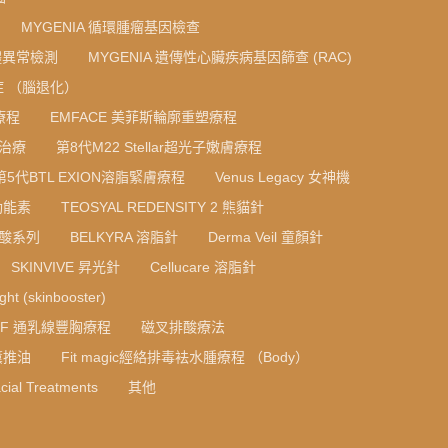
MYGENIA 循環腫瘤基因檢查
色體異常檢測
MYGENIA 遺傳性心臟疾病基因篩查 (RAC)
 （腦退化）
療程
EMFACE 美菲斯輪廓重塑療程
光治療
第8代M22 Stellar超光子嫩膚療程
第5代BTL EXION溶脂緊膚療程
Venus Legacy 女神機
光動能素
TEOSYAL REDENSITY 2 熊貓針
質酸系列
BELKYRA 溶脂針
Derma Veil 童顏針
SKINVIVE 昇光針
Cellucare 溶脂針
ight (skinbooster)
RF 通乳線豐胸療程
磁叉排酸療法
薰推油
Fit magic經絡排毒袪水腫療程 （Body）
cial Treatments
其他