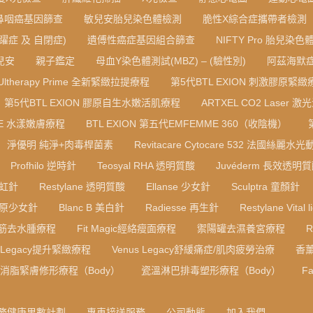
鼻咽癌基因篩查
敏兒安胎兒染色體檢測
脆性X綜合症攜帶者檢測
躍症 及 自閉症)
遺傅性癌症基因組合篩查
NIFTY Pro 胎兒染
寶兒安
親子鑑定
母血Y染色體測試(MBZ) – (驗性別)
阿茲海默症
Ultherapy Prime 全新緊緻拉提療程
第5代BTL EXION 刺激膠原緊緻
第5代BTL EXION 膠原自生水嫩活肌療程
ARTXEL CO2 Laser 激
RE 水漾嫩膚療程
BTL EXION 第五代EMFEMME 360（收陰機）
淨優明 純淨+肉毒桿菌素
Revitacare Cytocare 532 法國絲麗水
Profhilo 逆時針
Teosyal RHA 透明質酸
Juvéderm 長效透明
彩虹針
Restylane 透明質酸
Ellanse 少女針
Sculptra 童顏針
B 膠原少女針
Blanc B 美白針
Radiesse 再生針
Restylane Vital l
筋去水腫療程
Fit Magic經絡瘦面療程
禦陽罐去濕養宮療程
s Legacy提升緊緻療程
Venus Legacy舒緩痛症/肌肉疲勞治療
香
F消脂緊膚修形療程（Body）
瓷溫淋巴排毒塑形療程（Body）
Fa
務健康里數計劃
專車接送服務
公司動態
加入我們