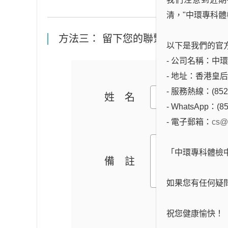
清，"中環專科體
方法三： 留下您的聯繫方式，專人與
以下是我們的官
- 公司名稱：中環專科
- 地址：香港皇
- 服務熱線：(852)
姓名
- WhatsApp：(85
- 電子郵箱：
cs@
「中環專科體檢
備註
如果您有任何疑
祝您健康愉快！