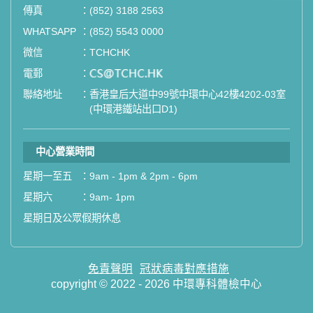
傳真
：
(852) 3188 2563
如果您有任何疑問或需要進一步了
WHATSAPP
：
(852) 5543 0000
解，請隨時與我們聯繫。謝謝您的支
微信
：
TCHCHK
持！
電郵
：
email
聯絡地址
：
香港皇后大道中99號中環中心42樓4202-03室
祝您健康愉快！
(中環港鐵站出口D1)
中心營業時間
星期一至五
：
9am - 1pm & 2pm - 6pm
星期六
：
9am- 1pm
星期日及公眾假期休息
免責聲明
冠狀病毒對應措施
copyright © 2022 - 2026 中環專科體檢中心