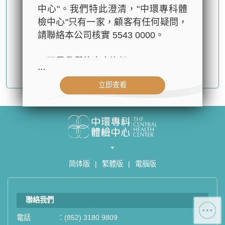
中心"。我們特此澄清，"中環專科體
檢中心"只有一家，顧客有任何疑問，
請聯絡本公司核實 5543 0000。
以下是我們的官方資訊：
...
確認提交
- 公司名稱：中環專科體檢中心（The
立即查看
Central Health Center）
- 地址：香港皇后大道中99號中環中
心42樓4203室（中環港鐵站出口
D1）
- 服務熱線：(852) 3180 9809
- WhatsApp：(852) 5543 0000
简体版
|
繁體版
|
電腦版
- 電子郵箱：
cs@tchc.hk
「中環專科體檢中心」致力為關注健
聯絡我們
康人士提供尊尚而優質的體檢服務，
一站式進行全方位檢查。
電話
：
(852) 3180 9809