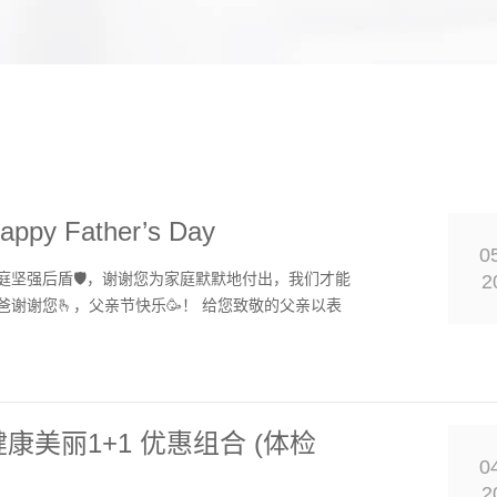
py Father’s Day
0
庭坚强后盾🛡，谢谢您为家庭默默地付出，我们才能
2
谢谢您🫰，父亲节快乐🥳！ 给您致敬的父亲以表
健康美丽1+1 优惠组合 (体检
0
2