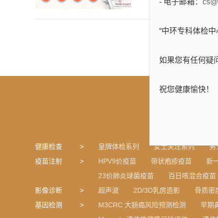
- 电子邮箱：
cs@
“中环专科体检
如果您有任何疑
祝您健康愉快！
健康检查
皇牌体检系列
女士关注系列
男
疫苗注射
HPV9价疫苗
带状疱疹疫苗
新
23价肺炎球菌疫苗
百日咳混合疫苗
影像诊断
超声波
2D/3D乳房造影
骨质密
基因检测
M3CRC 大肠癌风险预测检测
早期