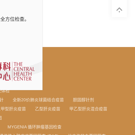
行全方位检查。
6
证体检
针
全新20价肺炎球菌结合疫苗
胆固醇针剂
人甲型肝炎疫苗
乙型肝炎疫苗
甲乙型肝炎混合疫苗
图
MYGENIA 循环肿瘤基因检查