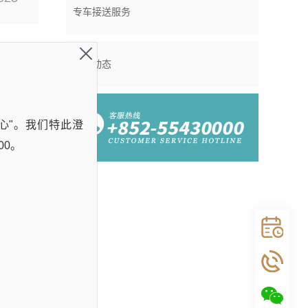
专车接送服务
公司动态
4/02
心"。我们特此澄
025
00。
4/02
025