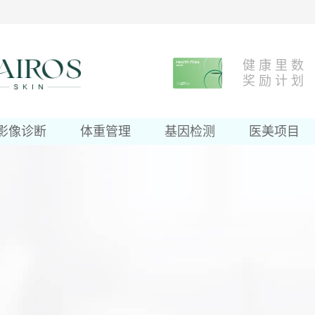
健 康 里 数
奖 励 计 划
影像诊断
体重管理
基因检测
医美项目