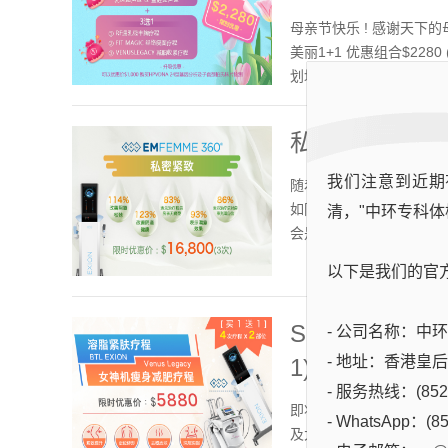
母亲节快乐 ! 感谢天下的
美丽1+1 优惠组合$22
划均可获赠双倍健康积分
私密紧致 优惠
我们注意到近期
随着年纪增长📈即使是
如阴道干涩痕痒、发炎、
清，"中环专科体
会是因为阴道松弛所导致
以下是我们的官
Show Show
- 公司名称：中环专科
- 地址：香港皇
1)
- 服务热线：(852)
即将踏入夏季，要Show 
- WhatsApp：(85
及大腿肥肉，通通难减的