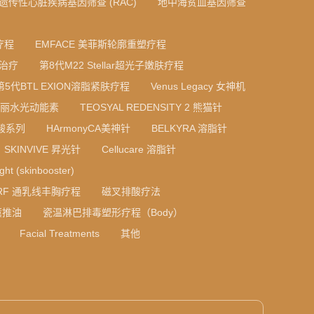
A 遗传性心脏疾病基因筛查 (RAC)
地中海贫血基因筛查
疗程
EMFACE 美菲斯轮廓重塑疗程
光治疗
第8代M22 Stellar超光子嫩肤疗程
第5代BTL EXION溶脂紧肤疗程
Venus Legacy 女神机
 法国丝丽水光动能素
TEOSYAL REDENSITY 2 熊猫针
质酸系列
HArmonyCA美神针
BELKYRA 溶脂针
SKINVIVE 昇光针
Cellucare 溶脂针
ight (skinbooster)
RF 通乳线丰胸疗程
磁叉排酸疗法
薰推油
瓷温淋巴排毒塑形疗程（Body）
Facial Treatments
其他