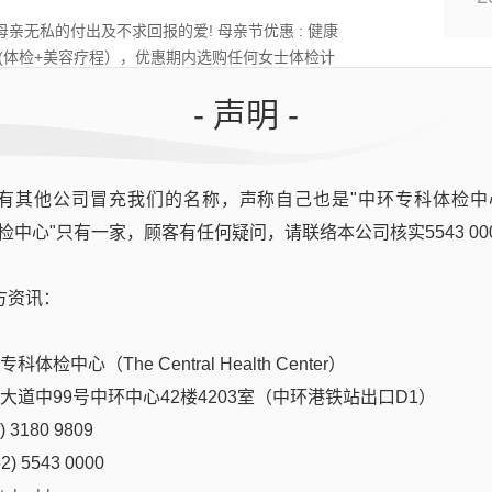
母亲无私的付出及不求回报的爱! 母亲节优惠 : 健康
80 (体检+美容疗程），优惠期内选购任何女士体检计
。
- 声明 -
活动
0
有其他公司冒充我们的名称，声称自己也是"中环专科体检中
未生育过嘅女士，都有机会面对着不同的私处问题。例
2
尿渗、分泌物不正常、性功能障碍等等😣…都有机
检中心"只有一家，顾客有任何疑问，请联络本公司核实5543 00

方资讯：
 “S”身段 溶脂紧肤套餐 (买 1送
体检中心（The Central Health Center）
0
后大道中99号中环中心42楼4203室（中环港铁站出口D1）
2
 3180 9809
Show “S”身段，系时候KO身体上顽固肥肉、拜拜肉
2) 5543 0000
部位，轻轻松松为你减脂收紧。