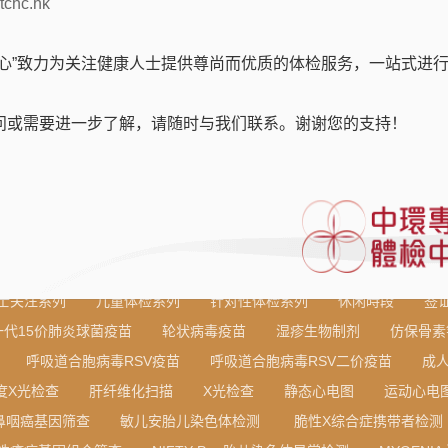
tchc.hk
中心”致力为关注健康人士提供尊尚而优质的体检服务，一站式进
2
3
4
5
问或需要进一步了解，请随时与我们联系。谢谢您的支持！
士关注系列
儿童体检系列
针对性体检系列
休闲時段
签
一代15价肺炎球菌疫苗
轮状病毒疫苗
湿疹生物制剂
仿保骨素
呼吸道合胞病毒RSV疫苗
呼吸道合胞病毒RSV二价疫苗
成
度X光检查
肝纤维化扫描
X光检查
静态心电图
运动心电
鼻咽癌基因筛查
敏儿安胎儿染色体检测
脆性X综合症携带者检测