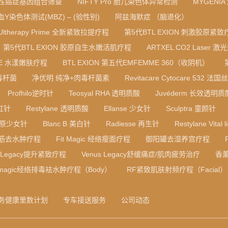
性癌症基因组合筛查
NIFTY Pro 胎儿染色体异常检测
MYGENI
血Y染色体测试(MBZ) – (验性别)
阿兹海默症 （脑退化）
Ultherapy Prime 全新紧致拉提疗程
第5代BTL EXION 刺激胶原紧致
第5代BTL EXION 胶原自生水嫩活肌疗程
ARTXEL CO2 Laser 激
RE 水漾嫩肤疗程
BTL EXION 第五代EMFEMME 360（收阴机）
毒杆菌
净优明 纯净+肉毒杆菌素
Revitacare Cytocare 532
Profhilo逆时针
Teosyal RHA 透明质酸
Juvéderm 长效透明
彩虹针
Restylane 透明质酸
Ellanse 少女针
Sculptra 童颜针
B 胶原少女针
Blanc B 美白针
Radiesse 再生针
Restylane Vital l
筋去水肿疗程
Fit Magic 经络瘦面疗程
御阳罐去湿养宫疗程
s Legacy提升紧致疗程
Venus Legacy舒缓痛症/肌肉疲劳治疗
香
t magic经络排毒袪水肿疗程（Body）
RF紧致肌肤射频疗程（Facial）
务健康里数计划
专车接送服务
公司动态