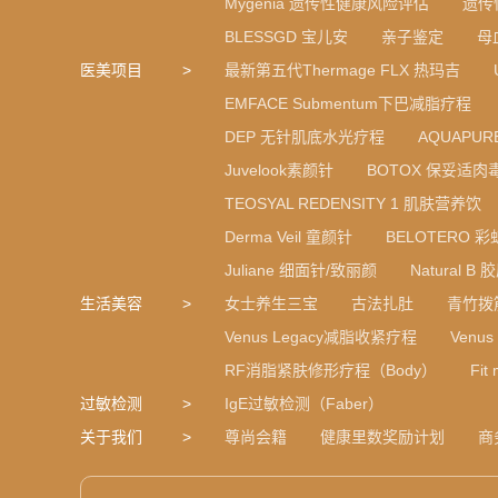
Mygenia 遗传性健康风险评估
遗传
BLESSGD 宝儿安
亲子鉴定
母
医美项目
最新第五代Thermage FLX 热玛吉
EMFACE Submentum下巴减脂疗程
DEP 无针肌底水光疗程
AQUAPU
Juvelook素颜针
BOTOX 保妥适肉
TEOSYAL REDENSITY 1 肌肤营养饮
Derma Veil 童颜针
BELOTERO 
Juliane 细面针/致丽颜
Natural 
生活美容
女士养生三宝
古法扎肚
青竹拨
Venus Legacy减脂收紧疗程
Venu
RF消脂紧肤修形疗程（Body）
Fi
过敏检测
IgE过敏检测（Faber）
关于我们
尊尚会籍
健康里数奖励计划
商