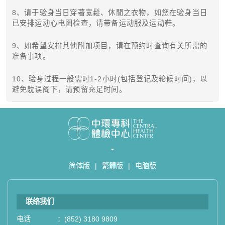
8、请于验身当日穿著宽鬆、休閒之衣物，如您在验身当日
已安排运动心电图检查，请带备运动服及运动鞋。
9、如希望安排其他附加项目，请在预约时查询有关所需的
准备事项。
10、验身过程一般需时1-2小时(包括登记及轮候时间)，以
避免躭误阁下，请预留充足时间。
简体版
|
繁體版
|
电脑版
联络我们
电话
：
(852) 3180 9809