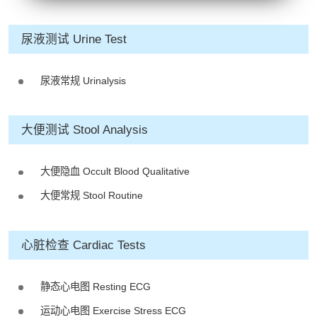
- 地址：香港皇后大道中99号中环中
心42楼4203室（中环港铁站出口
尿液测试 Urine Test
D1）
- 服务热线：(852) 3180 9809
- WhatsApp：(852) 5543 0000
尿液常规 Urinalysis
- 电子邮箱：
cs@tchc.hk
大便测试 Stool Analysis
“中环专科体检中心”致力为关注健康
人士提供尊尚而优质的体检服务，一
站式进行全方位检查。
大便隐血 Occult Blood Qualitative
大便常规 Stool Routine
如果您有任何疑问或需要进一步了
解，请随时与我们联系。谢谢您的支
持！
心脏检查 Cardiac Tests
祝您健康愉快！
静态心电图 Resting ECG
运动心电图 Exercise Stress ECG