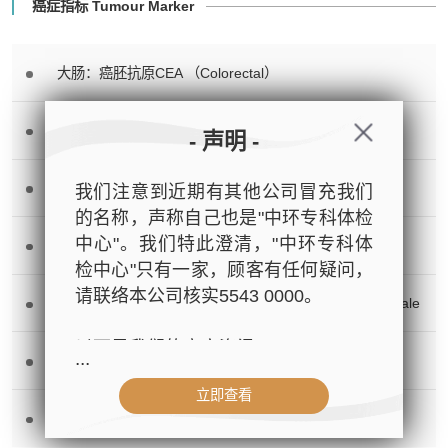
癌症指标 Tumour Marker
大肠：癌胚抗原CEA （Colorectal）
肝脏：甲种胚胎蛋白 AFP （Liver）
- 声明 -
胰脏：癌抗原 19.9 CA 19.9 （Pancreas）
我们注意到近期有其他公司冒充我们
的名称，声称自己也是"中环专科体检
中心"。我们特此澄清，"中环专科体
鼻咽癌病毒抗体 EBV IgA for NPC
检中心"只有一家，顾客有任何疑问，
请联络本公司核实5543 0000。
前列腺：总前列腺癌抗原 Total PSA （Postate） – 男 Male
以下是我们的官方资讯：
...
卵巢：癌抗原 125 CA 125 （Ovary） – 女 Female
立即查看
- 公司名称：中环专科体检中心（The
乳房：癌抗原 15.3 CA 15.3 （Breast） – 女 Female
Central Health Center）