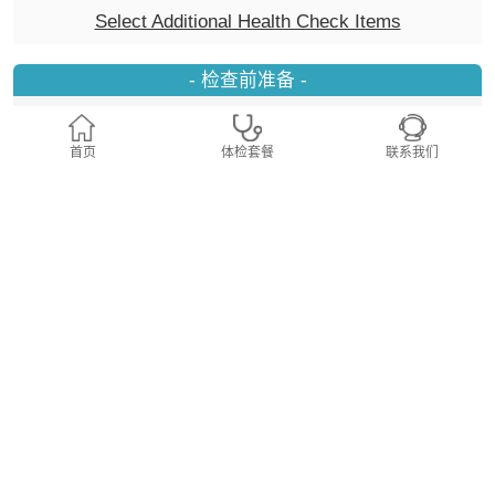
Select Additional Health Check Items
- 检查前准备 -
1、检查前最少八小时禁食(可饮适量清水) 。
首页
体检套餐
联系我们
2、避免进食过多油腻、不易消化的食物及饮用浓茶、咖
啡、酒精饮品。
3、请确保身体状况良好及有充足的休息，检查前避免作剧
烈运动。
4、检查当日，请尽量穿著宽鬆休閒服。
5、如长期服用慢性药物病患者，请带同有关药物及医疗纪
录供医护人员参考。
6、妇女在经期内，不适宜收集尿液样本及进行柏氏抹片检
查，请与中心职员联络再作安排。最佳时间是月经过后五