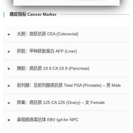
Central Health Center）
- 地址：香港皇后大道中99号中环中
癌症指标 Cancer Marker
心42楼4203室（中环港铁站出口
D1）
- 服务热线：(852) 3180 9809
大肠：癌胚抗原 CEA (Colorectal)
- WhatsApp：(852) 5543 0000
- 电子邮箱：
cs@tchc.hk
肝脏：甲种胚胎蛋白 AFP (Liver)
“中环专科体检中心”致力为关注健康
胰脏：癌抗原 19.9 CA 19.9 (Pancreas)
人士提供尊尚而优质的体检服务，一
站式进行全方位检查。
前列腺：总前列腺癌抗原 Total PSA (Prostate) – 男 Male
如果您有任何疑问或需要进一步了
解，请随时与我们联系。谢谢您的支
卵巢：癌抗原 125 CA 125 (Ovary) – 女 Female
持！
鼻咽癌病毒抗体 EBV IgA for NPC
祝您健康愉快！