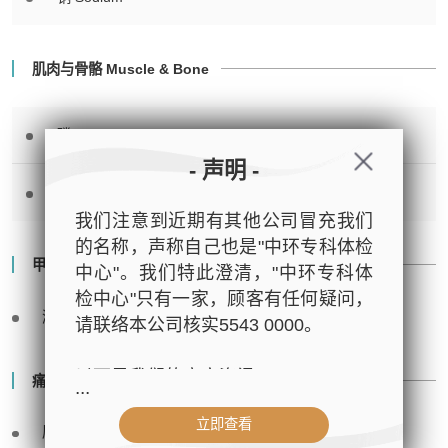
肌肉与骨骼 Muscle & Bone
磷 Phosphorus
- 声明 -
钙 Calcium
我们注意到近期有其他公司冒充我们
的名称，声称自己也是"中环专科体检
甲状腺功能 Thyroid Function Study
中心"。我们特此澄清，"中环专科体
检中心"只有一家，顾客有任何疑问，
游离甲状腺素 FT4
请联络本公司核实5543 0000。
以下是我们的官方资讯：
痛风 Gout
...
立即查看
- 公司名称：中环专科体检中心（The
尿酸 Uric Acid