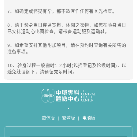
7、如确定或怀疑有孕，都不适宜作任何有Ｘ光检查。
8、请于验身当日穿著宽鬆、休閒之衣物，如您在验身当日
已安排运动心电图检查，请带备运动服及运动鞋。
9、如希望安排其他附加项目，请在预约时查询有关所需的
准备事项。
10、验身过程一般需时1-2小时(包括登记及轮候时间)，以
避免躭误阁下，请预留充足时间。
简体版
|
繁體版
|
电脑版