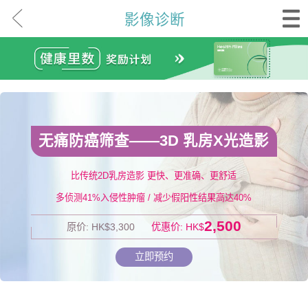
影像诊断
无痛防癌筛查——3D 乳房X光造影
比传统2D乳房造影 更快、更准确、更舒适
多侦测41%入侵性肿瘤 / 减少假阳性结果高达40%
2,500
原价: HK$3,300
优惠价: HK$
立即预约