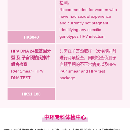
检测。
如果您有任何疑问或需要进一步了
Recommended for women who
解，请随时与我们联系。谢谢您的支
have had sexual experience
and currently not pregnant.
持！
Identifying any specific
genotypes HPV infection.
HK$840
祝您健康愉快！
HPV DNA 24型基因分
只需在子宫颈取样一次便能同时
型 及 子宫颈柏氏抹片
进行两项检查，同时检查侦测子
组合检查
宫颈早期的不正常病变以及HPV
PAP Smear+ HPV
PAP smear and HPV test
DNA TEST
package.
HK$1,180
中环专科体检中心