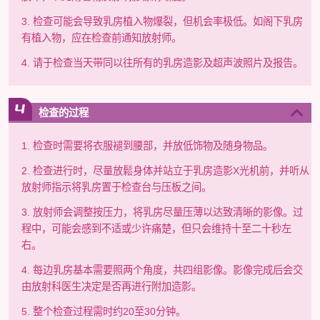
3. 检查可能会导致乳房植入物爆裂，但机会率极低。如阁下乳房
有植入物，应在检查前通知放射师。
4. 请于检查当天带同以往所有的乳房造影及超声波照片及报告。
检查的过程
1. 检查时需要将衣服褪到腰部，并放低饰物及随身物品。
2. 检查进行时，尽量放鬆身体并站立于乳房造影X光机前，并听从
放射师指示将乳房置于检查台与压板之间。
3. 放射师会调整按压力，将乳房尽量压薄以达致清晰的影像。过
程中，可能会感到不适或少许痛楚，但只会维持十至二十秒左
右。
4. 每边乳房基本需要照两个角度，共四组影像。影像完成后会交
由放射科医生决定是否再进行附加造影。
5. 整个检查过程需时约20至30分钟。