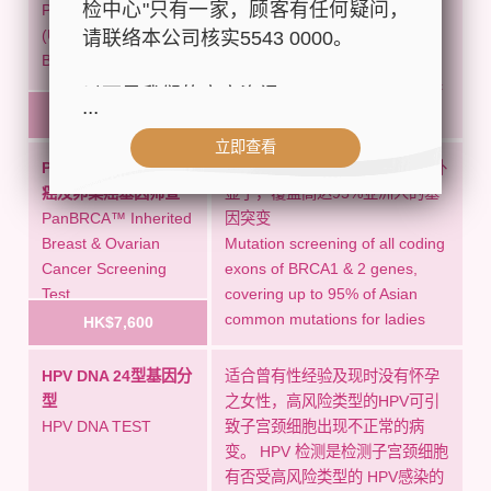
检中心"只有一家，顾客有任何疑问，
Pelvis (Female only)
常情况
(Uterus, Ovary,
Detection of uterine cancer,
请联络本公司核实5543 0000。
Bladder)
ovarian cancer, ovarian cysts,
uterine fibroids and other pelvic
以下是我们的官方资讯：
...
abnormalities
HK$1,110
立即查看
- 公司名称：中环专科体检中心（The
PanBRCA™遗传性乳
全面检测BRCA1&2基因上所有外
Central Health Center）
癌及卵巢癌基因筛查
显子，覆盖高达95%亚洲人的基
- 地址：香港皇后大道中99号中环中
PanBRCA™ Inherited
因突变
心42楼4203室（中环港铁站出口
Breast & Ovarian
Mutation screening of all coding
D1）
Cancer Screening
exons of BRCA1 & 2 genes,
- 服务热线：(852) 3180 9809
Test
covering up to 95% of Asian
common mutations for ladies
- WhatsApp：(852) 5543 0000
HK$7,600
- 电子邮箱：
cs@tchc.hk
HPV DNA 24型基因分
适合曾有性经验及现时没有怀孕
型
之女性，高风险类型的HPV可引
“中环专科体检中心”致力为关注健康
HPV DNA TEST
致子宫颈细胞出现不正常的病
人士提供尊尚而优质的体检服务，一
变。 HPV 检测是检测子宫颈细胞
站式进行全方位检查。
有否受高风险类型的 HPV感染的