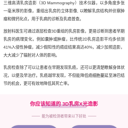
三维高清乳房造影（3D Mammography）技术仪器，以多角度多张
一毫米厚的影像，重组出乳房的立体影像, 以瞭解乳房结构并侦察肿
瘤和微钙化点，用于乳病的诊断及乳癌普查。
放射科医生可通过逐层检查3D重组的乳房影像，更易诊断到患者早期
乳房的病理变化，例如囊肿或肿瘤，比传统2D乳房造影平均多侦测
41%入侵性肿瘤，减少假阳性的癌症结果高达40%，减少加照造影，
大大减少了辐射对人体的影响。
乳房检查除了可以让患者在早期发现乳癌，还可以更清楚瞭解身体状
况，以便及早治疗。乳癌越早发现，不但能降低癌细胞蔓延至淋巴结
节的机会，更可有效地降低其死亡率。
你应该知道的 3D乳房X光造影
能为被检测者带来以下好处