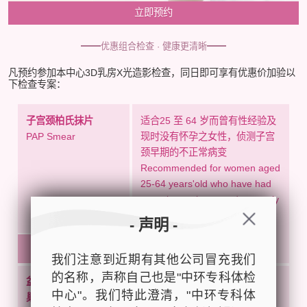
立即预约
优惠组合检查 · 健康更清晰
凡预约参加本中心3D乳房X光造影检查，同日即可享有优惠价加验以
下检查专案：
子宫颈柏氏抹片
适合25 至 64 岁而曾有性经验及
PAP Smear
现时没有怀孕之女性，侦测子宫
颈早期的不正常病变
Recommended for women aged
25-64 years'old who have had
sexual experience and currently
not pregnant. Detection of
- 声明 -
cervical cancer and
precancerous lesions.
HK$520
我们注意到近期有其他公司冒充我们
的名称，声称自己也是"中环专科体检
盆腔超声波(子宫, 卵
检测子宫癌、卵巢癌、卵巢囊
中心"。我们特此澄清，"中环专科体
巢, 膀胱)
肿、子宫肌瘤(纤维瘤)等盆腔异