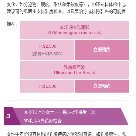
变化，如分泌物、硬度、形状和柔软度等），中环专科体检中心
建议可约见医生安排乳房检查，以及早治疗或排除乳癌的可能性
推荐：
3D乳房X光造影
3D Mammogram (both side)
HK$2,500
立即预约
（原价HK$3,300）
乳房超声波
Ultrasound for Breast
HK$1,500
立即预约
40岁以上的女士——每1~2年接受一次
3D乳房X光造影检查
女性中年阶段容易出现乳腺疾病的情况很普遍，如乳腺增生、乳