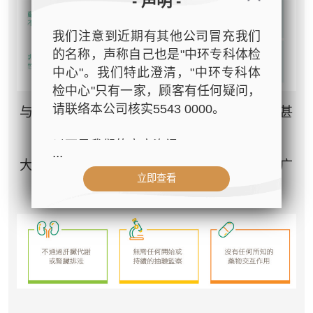
- 声明 -
我们注意到近期有其他公司冒充我们
的名称，声称自己也是"中环专科体检
中心"。我们特此澄清，"中环专科体
检中心"只有一家，顾客有任何疑问，
请联络本公司核实5543 0000。
与安慰剂相比，杜避炎的不良反应比例较低甚
至没有。
以下是我们的官方资讯：
...
大多数杜避炎有针对性的免疫调节，而不是广
立即查看
- 公司名称：中环专科体检中心（The
泛的免疫抑制，因此更安全。
Central Health Center）
- 地址：香港皇后大道中99号中环中
心42楼4203室（中环港铁站出口
D1）
- 服务热线：(852) 3180 9809
- WhatsApp：(852) 5543 0000
- 电子邮箱：
cs@tchc.hk