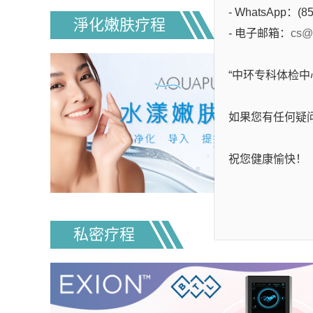
- WhatsApp：(85
淨化嫩肤疗程
- 电子邮箱：
cs@
“中环专科体检
如果您有任何疑
祝您健康愉快！
私密疗程