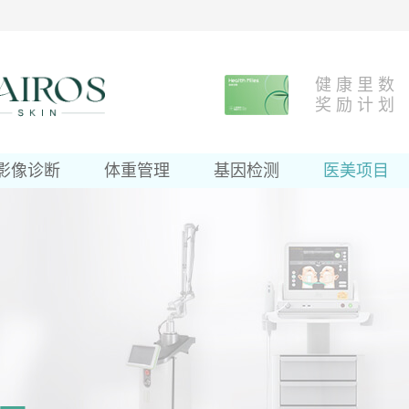
健 康 里 数
奖 励 计 划
影像诊断
体重管理
基因检测
医美项目