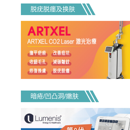
脱疣脱癦及换肤
暗疮/凹凸洞/嫩肤