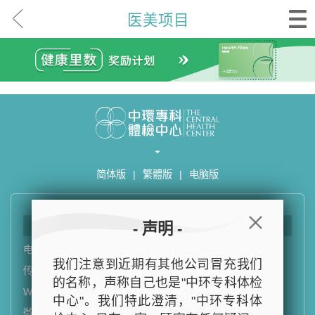
医美项目
简体版
|
繁體版
|
电脑版
联络我们
- 声明 -
电话
：
(852) 3180 9809
我们注意到近期有其他公司冒充我们
传真
：
(852) 3188 2563
的名称，声称自己也是"中环专科体检
WHATSAPP
：
(852) 5543 0000
中心"。我们特此澄清，"中环专科体
微信
：
TCHCHK