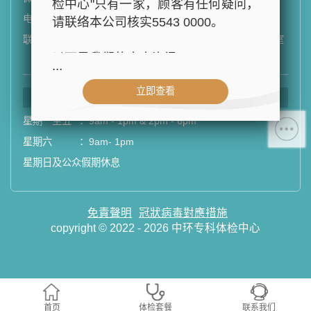
检中心"只有一家，顾客有任何疑问，
电邮
：
email
请联络本公司核实5543 0000。
联络地址
：
香港皇后大道中99号中环中心42楼4202-03室
(中环港铁站出口D1)
以下是我们的官方资讯：
...
立即查看
- 公司名称：中环专科体检中心（The
中心营业时间
Central Health Center）
星期一至五
：
9am - 1pm & 2pm - 6pm
- 地址：香港皇后大道中99号中环中
星期六
：
9am- 1pm
心42楼4203室（中环港铁站出口
星期日及公众假期休息
D1）
- 服务热线：(852) 3180 9809
- WhatsApp：(852) 5543 0000
免責聲明
冠狀病毒對應措施
- 电子邮箱：
cs@tchc.hk
copyright © 2022 - 2026 中环专科体检中心
“中环专科体检中心”致力为关注健康
人士提供尊尚而优质的体检服务，一
站式进行全方位检查。
首页
体检套餐
联系我们