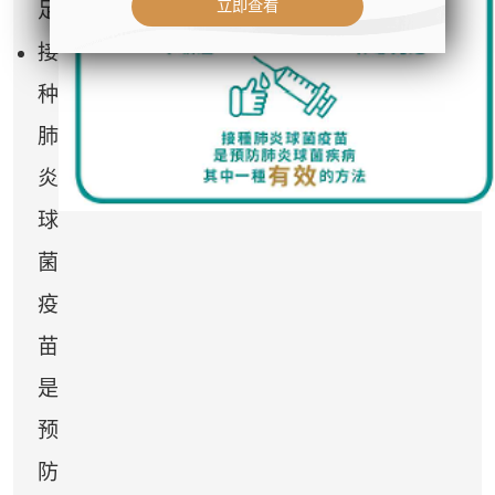
立即查看
足
- 公司名称：中环专科体检中心（The
Central Health Center）
接
- 地址：香港皇后大道中99号中环中
种
心42楼4203室（中环港铁站出口
D1）
肺
- 服务热线：(852) 3180 9809
炎
- WhatsApp：(852) 5543 0000
- 电子邮箱：
cs@tchc.hk
球
菌
“中环专科体检中心”致力为关注健康
人士提供尊尚而优质的体检服务，一
疫
站式进行全方位检查。
苗
如果您有任何疑问或需要进一步了
是
解，请随时与我们联系。谢谢您的支
预
持！
防