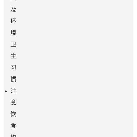
及
环
境
卫
生
习
惯
注
意
饮
食