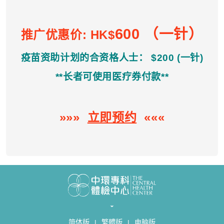
600 （一针）
推广优惠价: HK$
疫苗资助计划的合资格人士：
$
200
(
一针)
**
长者可使用医疗券付款*
*
»»»
立即预约
«««
简体版
|
繁體版
|
电脑版