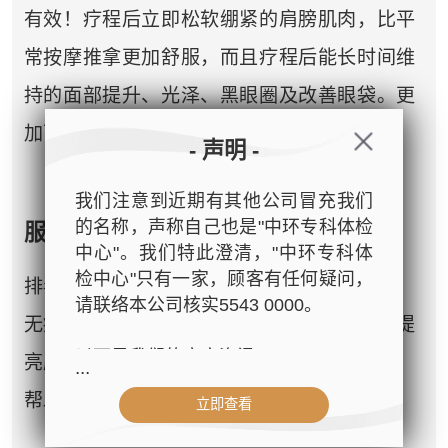
有效！疗程后立即松软绷紧的肩膀肌肉，比平
常按摩推拿更加舒服，而且疗程后能长时间维
持的面部提升、光泽、黑眼圈及改善眼袋。更
加可以瘦面提升，保证一试难忘，仿如再生！
- 声明 -
我们注意到近期有其他公司冒充我们
的名称，声称自己也是"中环专科体检
服务功效
中心"。我们特此澄清，"中环专科体
检中心"只有一家，顾客有任何疑问，
排毒袪水肿，疏通淋巴
请联络本公司核实5543 0000。
无痛疏通颈部及面部经络，带动气血运行，提
以下是我们的官方资讯：
亮肤色
...
帮助面部紧致及提升
立即查看
- 公司名称：中环专科体检中心（The
Central Health Center）