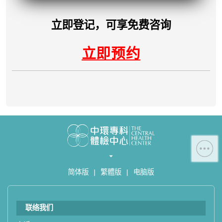
- 地址：香港皇后大道中99号中环中
心42楼4203室（中环港铁站出口
立即登记，可享免费咨询
D1）
- 服务热线：(852) 3180 9809
立即预约
- WhatsApp：(852) 5543 0000
- 电子邮箱：
cs@tchc.hk
“中环专科体检中心”致力为关注健康
人士提供尊尚而优质的体检服务，一
站式进行全方位检查。
如果您有任何疑问或需要进一步了
解，请随时与我们联系。谢谢您的支
简体版
|
繁體版
|
电脑版
持！
祝您健康愉快！
联络我们