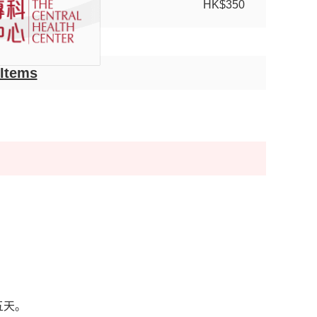
HK$350
 Items
五天。