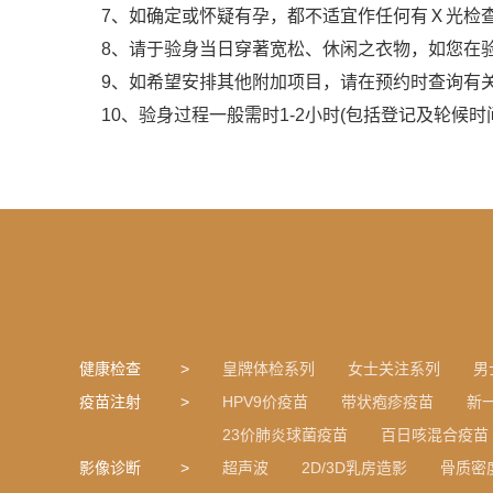
7、如确定或怀疑有孕，都不适宜作任何有Ｘ光检
8、请于验身当日穿著宽松、休闲之衣物，如您在
9、如希望安排其他附加项目，请在预约时查询有
10、验身过程一般需时1-2小时(包括登记及轮候
健康检查
皇牌体检系列
女士关注系列
男
疫苗注射
HPV9价疫苗
带状疱疹疫苗
新
23价肺炎球菌疫苗
百日咳混合疫苗
影像诊断
超声波
2D/3D乳房造影
骨质密