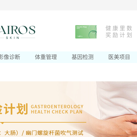
健 康 里 数
奖 励 计 划
影像诊断
体重管理
基因检测
医美项目