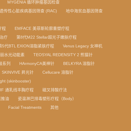
MYGENIA 循环肿瘤基因检查
A 遗传性心脏疾病基因筛查 (RAC)
地中海贫血基因筛查
疗程
EMFACE 美菲斯轮廓重塑疗程
光治疗
第8代M22 Stellar超光子嫩肤疗程
第5代BTL EXION溶脂紧肤疗程
Venus Legacy 女神机
 法国丝丽水光动能素
TEOSYAL REDENSITY 2 熊猫针
质酸系列
HArmonyCA美神针
BELKYRA 溶脂针
SKINVIVE 昇光针
Cellucare 溶脂针
ight (skinbooster)
RF 通乳线丰胸疗程
磁叉排酸疗法
薰推油
瓷温淋巴排毒塑形疗程（Body）
Facial Treatments
其他