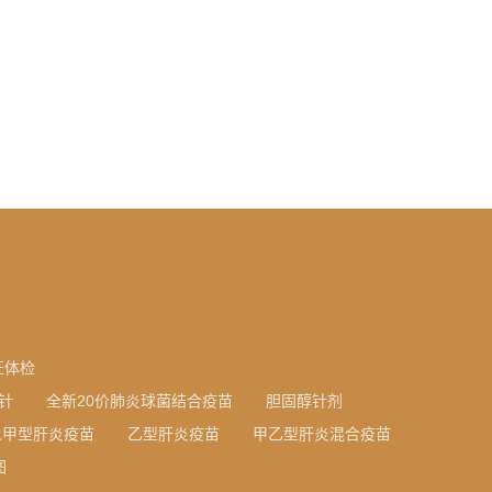
证体检
针
全新20价肺炎球菌结合疫苗
胆固醇针剂
人甲型肝炎疫苗
乙型肝炎疫苗
甲乙型肝炎混合疫苗
图