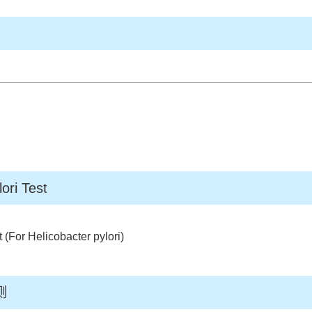
i Test
 Helicobacter pylori)
测