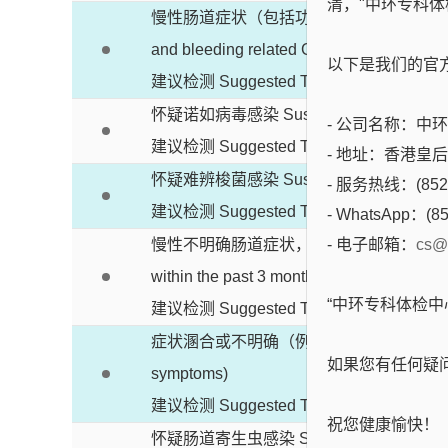
清，"中环专科体
慢性肠道症状（包括功能性、炎症性及出
and bleeding related GI conditions)
以下是我们的官
建议检测 Suggested Test : MSX GI Duo Bun
怀疑诺如病毒感染
Suspected norovirus in
- 公司名称：中环专科
建议检测 Suggested Test : MSX Noro-PC
- 地址：香港皇
怀疑难辨梭菌感染
Suspected C. difficile i
- 服务热线：(852)
建议检测 Suggested Test : MSX CD-PCR
- WhatsApp：(85
慢性不明确肠道症状，以及近三个月内曾
- 电子邮箱：
cs@
within the past 3 months
“中环专科体检
建议检测 Suggested Test : MSX GI Focus B
症状溷合或不明确（例如同时出现急性及
如果您有任何疑
symptoms)
建议检测 Suggested Test : MSX GI Plus Bund
祝您健康愉快！
怀疑肠道寄生虫感染
Suspected intestinal 