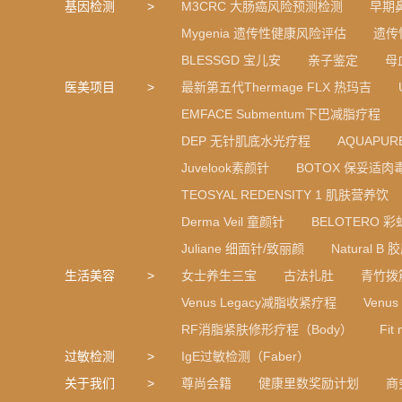
基因检测
M3CRC 大肠癌风险预测检测
早期
Mygenia 遗传性健康风险评估
遗传
BLESSGD 宝儿安
亲子鉴定
母
医美项目
最新第五代Thermage FLX 热玛吉
EMFACE Submentum下巴减脂疗程
DEP 无针肌底水光疗程
AQUAPU
Juvelook素颜针
BOTOX 保妥适肉
TEOSYAL REDENSITY 1 肌肤营养饮
Derma Veil 童颜针
BELOTERO 
Juliane 细面针/致丽颜
Natural 
生活美容
女士养生三宝
古法扎肚
青竹拨
Venus Legacy减脂收紧疗程
Venu
RF消脂紧肤修形疗程（Body）
Fi
过敏检测
IgE过敏检测（Faber）
关于我们
尊尚会籍
健康里数奖励计划
商