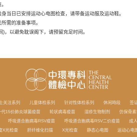
查。
验身当日已安排运动心电图检查，请带备运动服及运动鞋。
关所需的准备事项。
时间)，以避免耽误阁下，请预留充足时间。
士关注系列
儿童体检系列
针对性体检系列
休闲時段
签
一代15价肺炎球菌疫苗
轮状病毒疫苗
湿疹生物制剂
仿保骨素
呼吸道合胞病毒RSV疫苗
呼吸道合胞病毒RSV二价疫苗
成
度X光检查
肝纤维化扫描
X光检查
静态心电图
运动心电