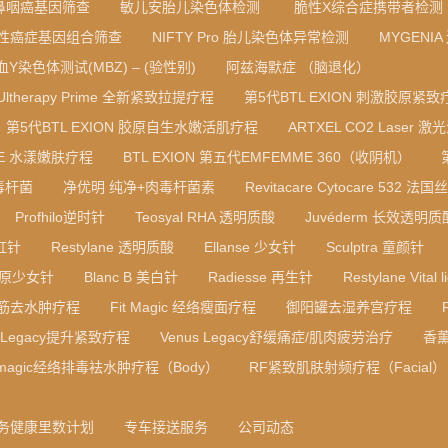
鼻咽癌基因筛查
敏儿安胎儿染色体检测
脆性X综合症携带者检测
性癌症基因组合筛查
NIFTY Pro 胎儿染色体异常检测
MYGENI
血Y染色体测试(MBZ) – (验性别)
阿兹海默症 （脑退化）
Ultherapy Prime 全新紧致拉提疗程
第5代BTL EXION 刺激胶原紧致
第5代BTL EXION 胶原自生水嫩活肌疗程
ARTXEL CO2 Laser 激
RE 水漾嫩肤疗程
BTL EXION 第五代EMFEMME 360（收阴机）
毒杆菌
净优明 纯净+肉毒杆菌素
Revitacare Cytocare 532
Profhilo逆时针
Teosyal RHA 透明质酸
Juvéderm 长效透明
彩虹针
Restylane 透明质酸
Ellanse 少女针
Sculptra 童颜针
B 胶原少女针
Blanc B 美白针
Radiesse 再生针
Restylane Vital l
筋去水肿疗程
Fit Magic 经络瘦面疗程
御阳罐去湿养宫疗程
s Legacy提升紧致疗程
Venus Legacy舒缓痛症/肌肉疲劳治疗
香
t magic经络排毒袪水肿疗程（Body）
RF紧致肌肤射频疗程（Facial）
务健康里数计划
专车接送服务
公司动态