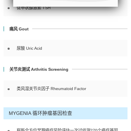
Central Health Center）
促甲状腺激素 TSH
- 地址：香港皇后大道中99号中环中
心42楼4203室（中环港铁站出口
D1）
痛风 Gout
- 服务热线：(852) 3180 9809
- WhatsApp：(852) 5543 0000
尿酸 Uric Acid
- 电子邮箱：
cs@tchc.hk
“中环专科体检中心”致力为关注健康
关节炎测试 Arthritis Screening
人士提供尊尚而优质的体检服务，一
站式进行全方位检查。
类风湿关节炎因子 Rheumatoid Factor
如果您有任何疑问或需要进一步了
解，请随时与我们联系。谢谢您的支
持！
MYGENIA 循环肿瘤基因检查
祝您健康愉快！
崭新全方位早期癌症风险评估一次过侦测270个癌症基因