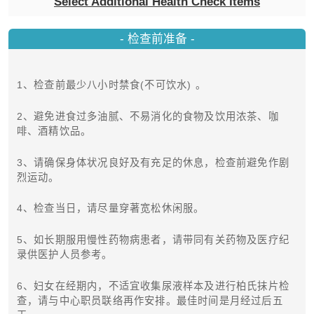
Select Additional Health Check Items
- 检查前准备 -
1、检查前最少八小时禁食(不可饮水) 。
2、避免进食过多油腻、不易消化的食物及饮用浓茶、咖
啡、酒精饮品。
3、请确保身体状况良好及有充足的休息，检查前避免作剧
烈运动。
4、检查当日，请尽量穿著宽松休闲服。
5、如长期服用慢性药物病患者，请带同有关药物及医疗纪
录供医护人员参考。
6、妇女在经期内，不适宜收集尿液样本及进行柏氏抹片检
查，请与中心职员联络再作安排。最佳时间是月经过后五