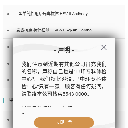
II型单纯性疱疹病毒抗体 HSV II Antibody
爱滋抗原/抗体检测 HIVI & II Ag-Ab Combo
解脲支原体基因测试 Ureaplasma Urealyticum DNA
- 声明 -
淋病球菌基因测试 Neisseria Gonorrhoea DNA
我们注意到近期有其他公司冒充我们
的名称，声称自己也是"中环专科体检
中心"。我们特此澄清，"中环专科体
衣原体基因测试 Chlamydia Trachomatis DNA
检中心"只有一家，顾客有任何疑问，
请联络本公司核实5543 0000。
甲状腺功能 Thyroid Function Study
以下是我们的官方资讯：
...
游离甲状腺素 FT4
立即查看
- 公司名称：中环专科体检中心（The