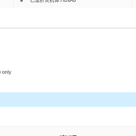
乙型肝炎抗体 HBsAb
 only