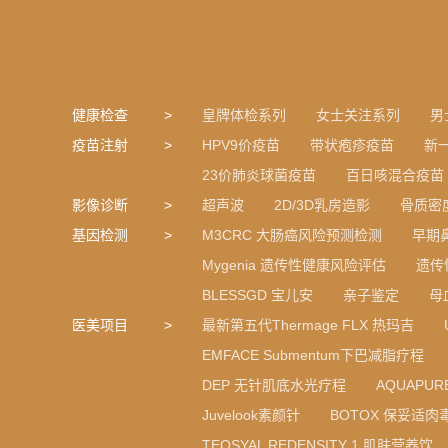
健康检查
皇牌体检系列
女士关注系列
男
疫苗注射
HPV9价疫苗
带状疱疹疫苗
新
23价肺炎球菌疫苗
百日咳混合疫苗
影像诊断
超声波
2D/3D乳房造影
骨质密
基因检测
M3CRC 大肠癌风险预测检测
早期
Mygenia 遗传性健康风险评估
遗传
BLESSGD 宝儿安
亲子鉴定
母
医美项目
最新第五代Thermage FLX 热玛吉
EMFACE Submentum下巴减脂疗程
DEP 无针肌底水光疗程
AQUAPU
Juvelook素颜针
BOTOX 保妥适肉
TEOSYAL REDENSITY 1 肌肤营养饮