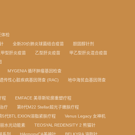
证体检
针
全新20价肺炎球菌结合疫苗
胆固醇针剂
人甲型肝炎疫苗
乙型肝炎疫苗
甲乙型肝炎混合疫苗
图
MYGENIA 循环肿瘤基因检查
A 遗传性心脏疾病基因筛查 (RAC)
地中海贫血基因筛查
疗程
EMFACE 美菲斯轮廓重塑疗程
光治疗
第8代M22 Stellar超光子嫩肤疗程
第5代BTL EXION溶脂紧肤疗程
Venus Legacy 女神机
 法国丝丽水光动能素
TEOSYAL REDENSITY 2 熊猫针
质酸系列
HArmonyCA美神针
BELKYRA 溶脂针