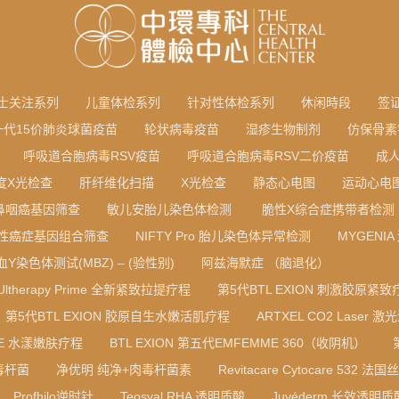
士关注系列
儿童体检系列
针对性体检系列
休闲時段
签
一代15价肺炎球菌疫苗
轮状病毒疫苗
湿疹生物制剂
仿保骨素
呼吸道合胞病毒RSV疫苗
呼吸道合胞病毒RSV二价疫苗
成
度X光检查
肝纤维化扫描
X光检查
静态心电图
运动心电
鼻咽癌基因筛查
敏儿安胎儿染色体检测
脆性X综合症携带者检测
性癌症基因组合筛查
NIFTY Pro 胎儿染色体异常检测
MYGENI
血Y染色体测试(MBZ) – (验性别)
阿兹海默症 （脑退化）
Ultherapy Prime 全新紧致拉提疗程
第5代BTL EXION 刺激胶原紧致
第5代BTL EXION 胶原自生水嫩活肌疗程
ARTXEL CO2 Laser 激
RE 水漾嫩肤疗程
BTL EXION 第五代EMFEMME 360（收阴机）
毒杆菌
净优明 纯净+肉毒杆菌素
Revitacare Cytocare 532
Profhilo逆时针
Teosyal RHA 透明质酸
Juvéderm 长效透明