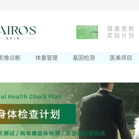
健 康 里 数
奖 励 计 划
影像诊断
体重管理
基因检测
医美项目