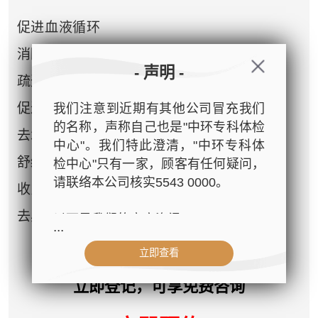
促进血液循环
消除肌肉疲劳
- 声明 -
疏通经络和淋巴
促进新陈代谢、排走毒素
我们注意到近期有其他公司冒充我们
的名称，声称自己也是"中环专科体检
去水肿
中心"。我们特此澄清，"中环专科体
舒缓肩颈
检中心"只有一家，顾客有任何疑问，
请联络本公司核实5543 0000。
收紧肌肤，回复弹性
去黑眼圈、V面等美容效果
以下是我们的官方资讯：
...
立即查看
- 公司名称：中环专科体检中心（The
Central Health Center）
立即登记，可享免费咨询
- 地址：香港皇后大道中99号中环中
心42楼4203室（中环港铁站出口