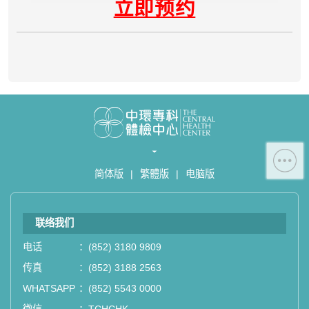
立即预约
D1）
- 服务热线：(852) 3180 9809
- WhatsApp：(852) 5543 0000
- 电子邮箱：
cs@tchc.hk
“中环专科体检中心”致力为关注健康
人士提供尊尚而优质的体检服务，一
站式进行全方位检查。
如果您有任何疑问或需要进一步了
简体版
|
繁體版
|
电脑版
解，请随时与我们联系。谢谢您的支
持！
联络我们
祝您健康愉快！
电话
：
(852) 3180 9809
传真
：
(852) 3188 2563
WHATSAPP
：
(852) 5543 0000