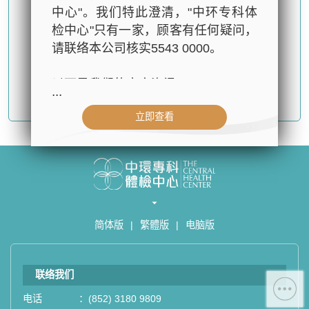
中心"。我们特此澄清，"中环专科体
检中心"只有一家，顾客有任何疑问，
请联络本公司核实5543 0000。
以下是我们的官方资讯：
...
确认提交
立即查看
- 公司名称：中环专科体检中心（The
Central Health Center）
- 地址：香港皇后大道中99号中环中
心42楼4203室（中环港铁站出口
D1）
- 服务热线：(852) 3180 9809
简体版
|
繁體版
|
电脑版
- WhatsApp：(852) 5543 0000
- 电子邮箱：
cs@tchc.hk
联络我们
“中环专科体检中心”致力为关注健康
人士提供尊尚而优质的体检服务，一
电话
：
(852) 3180 9809