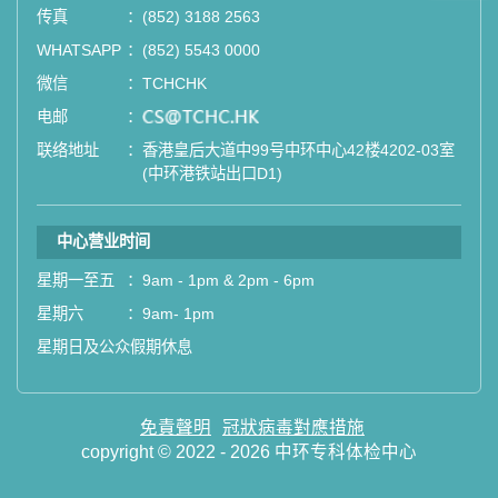
站式进行全方位检查。
传真
：
(852) 3188 2563
WHATSAPP
：
(852) 5543 0000
如果您有任何疑问或需要进一步了
微信
：
TCHCHK
解，请随时与我们联系。谢谢您的支
电邮
：
email
持！
联络地址
：
香港皇后大道中99号中环中心42楼4202-03室
(中环港铁站出口D1)
祝您健康愉快！
中心营业时间
星期一至五
：
9am - 1pm & 2pm - 6pm
星期六
：
9am- 1pm
星期日及公众假期休息
免責聲明
冠狀病毒對應措施
copyright © 2022 - 2026 中环专科体检中心