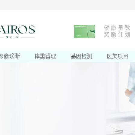
健 康 里 数
奖 励 计 划
影像诊断
体重管理
基因检测
医美项目