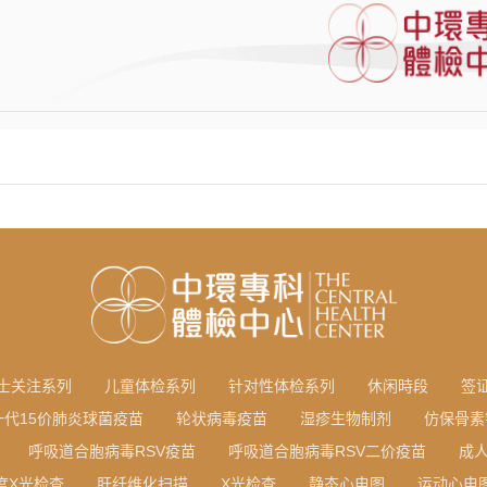
士关注系列
儿童体检系列
针对性体检系列
休闲時段
签
一代15价肺炎球菌疫苗
轮状病毒疫苗
湿疹生物制剂
仿保骨素
呼吸道合胞病毒RSV疫苗
呼吸道合胞病毒RSV二价疫苗
成
度X光检查
肝纤维化扫描
X光检查
静态心电图
运动心电