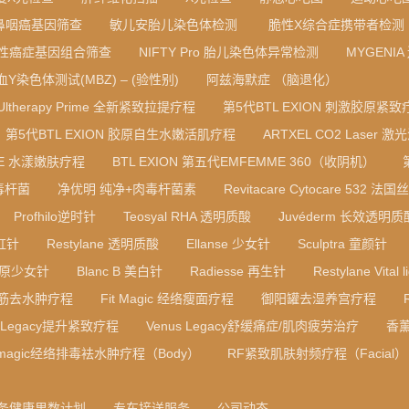
鼻咽癌基因筛查
敏儿安胎儿染色体检测
脆性X综合症携带者检测
性癌症基因组合筛查
NIFTY Pro 胎儿染色体异常检测
MYGENI
血Y染色体测试(MBZ) – (验性别)
阿兹海默症 （脑退化）
Ultherapy Prime 全新紧致拉提疗程
第5代BTL EXION 刺激胶原紧致
第5代BTL EXION 胶原自生水嫩活肌疗程
ARTXEL CO2 Laser 激
RE 水漾嫩肤疗程
BTL EXION 第五代EMFEMME 360（收阴机）
毒杆菌
净优明 纯净+肉毒杆菌素
Revitacare Cytocare 532
Profhilo逆时针
Teosyal RHA 透明质酸
Juvéderm 长效透明
彩虹针
Restylane 透明质酸
Ellanse 少女针
Sculptra 童颜针
B 胶原少女针
Blanc B 美白针
Radiesse 再生针
Restylane Vital l
筋去水肿疗程
Fit Magic 经络瘦面疗程
御阳罐去湿养宫疗程
s Legacy提升紧致疗程
Venus Legacy舒缓痛症/肌肉疲劳治疗
香
t magic经络排毒袪水肿疗程（Body）
RF紧致肌肤射频疗程（Facial）
务健康里数计划
专车接送服务
公司动态