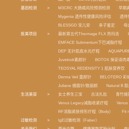
基因检测
M3CRC 大肠癌风险预测检测
早期
Mygenia 遗传性健康风险评估
遗传
BLESSGD 宝儿安
亲子鉴定
母
医美项目
最新第五代Thermage FLX 热玛吉
EMFACE Submentum下巴减脂疗程
DEP 无针肌底水光疗程
AQUAPU
Juvelook素颜针
BOTOX 保妥适肉
TEOSYAL REDENSITY 1 肌肤营养饮
Derma Veil 童颜针
BELOTERO 
Juliane 细面针/致丽颜
Natural 
生活美容
女士养生三宝
古法扎肚
青竹拨
Venus Legacy减脂收紧疗程
Venu
RF消脂紧肤修形疗程（Body）
Fi
过敏检测
IgE过敏检测（Faber）
关于我们
尊尚会籍
健康里数奖励计划
商