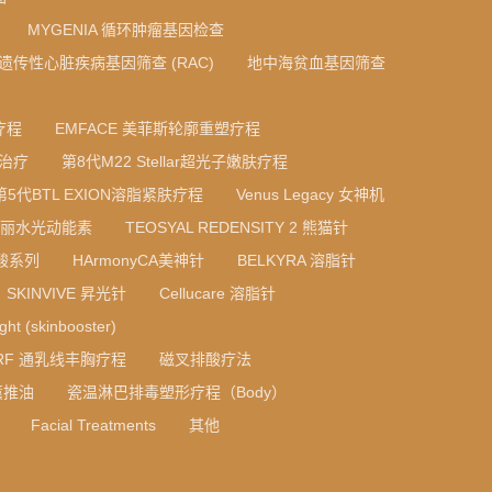
MYGENIA 循环肿瘤基因检查
A 遗传性心脏疾病基因筛查 (RAC)
地中海贫血基因筛查
疗程
EMFACE 美菲斯轮廓重塑疗程
光治疗
第8代M22 Stellar超光子嫩肤疗程
第5代BTL EXION溶脂紧肤疗程
Venus Legacy 女神机
 法国丝丽水光动能素
TEOSYAL REDENSITY 2 熊猫针
质酸系列
HArmonyCA美神针
BELKYRA 溶脂针
SKINVIVE 昇光针
Cellucare 溶脂针
ight (skinbooster)
RF 通乳线丰胸疗程
磁叉排酸疗法
薰推油
瓷温淋巴排毒塑形疗程（Body）
Facial Treatments
其他