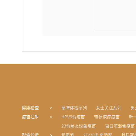
健康检查
皇牌体检系列
女士关注系列
男
疫苗注射
HPV9价疫苗
带状疱疹疫苗
新
23价肺炎球菌疫苗
百日咳混合疫苗
影像诊断
超声波
2D/3D乳房造影
骨质密