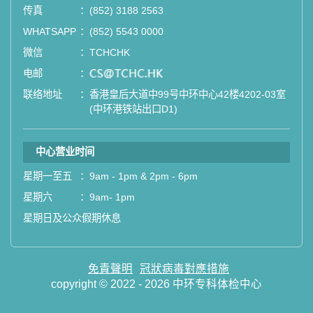
站式进行全方位检查。
传真
：
(852) 3188 2563
WHATSAPP
：
(852) 5543 0000
如果您有任何疑问或需要进一步了
微信
：
TCHCHK
解，请随时与我们联系。谢谢您的支
电邮
：
email
持！
联络地址
：
香港皇后大道中99号中环中心42楼4202-03室
(中环港铁站出口D1)
祝您健康愉快！
中心营业时间
星期一至五
：
9am - 1pm & 2pm - 6pm
星期六
：
9am- 1pm
星期日及公众假期休息
免責聲明
冠狀病毒對應措施
copyright © 2022 - 2026 中环专科体检中心