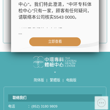
中心"。我们特此澄清，"中环专科体
检中心"只有一家，顾客有任何疑问，
请联络本公司核实5543 0000。
以下是我们的官方资讯：
...
确认提交
立即查看
- 公司名称：中环专科体检中心（The
Central Health Center）
- 地址：香港皇后大道中99号中环中
心42楼4203室（中环港铁站出口
D1）
- 服务热线：(852) 3180 9809
简体版
|
繁體版
|
电脑版
- WhatsApp：(852) 5543 0000
- 电子邮箱：
cs@tchc.hk
联络我们
“中环专科体检中心”致力为关注健康
人士提供尊尚而优质的体检服务，一
电话
：
(852) 3180 9809