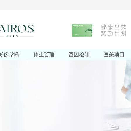
健 康 里 数
奖 励 计 划
影像诊断
体重管理
基因检测
医美项目