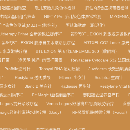
鼻咽癌基因筛查
敏儿安胎儿染色体检测
脆性X综合症携带者检测
性癌症基因组合筛查
NIFTY Pro 胎儿染色体异常检测
MYGENI
血Y染色体测试(MBZ) – (验性别)
阿兹海默症 （脑退化）
Ultherapy Prime 全新紧致拉提疗程
第5代BTL EXION 刺激胶原紧致
第5代BTL EXION 胶原自生水嫩活肌疗程
ARTXEL CO2 Laser 激
RE 水漾嫩肤疗程
BTL EXION 第五代EMFEMME 360（收阴机）
毒杆菌
净优明 纯净+肉毒杆菌素
Revitacare Cytocare 532
Profhilo逆时针
Teosyal RHA 透明质酸
Juvéderm 长效透明
彩虹针
Restylane 透明质酸
Ellanse 少女针
Sculptra 童颜针
B 胶原少女针
Blanc B 美白针
Radiesse 再生针
Restylane Vital l
筋去水肿疗程
Fit Magic 经络瘦面疗程
御阳罐去湿养宫疗程
s Legacy提升紧致疗程
Venus Legacy舒缓痛症/肌肉疲劳治疗
香
t magic经络排毒袪水肿疗程（Body）
RF紧致肌肤射频疗程（Facial）
务健康里数计划
专车接送服务
公司动态