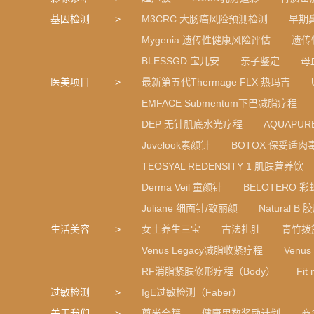
基因检测
M3CRC 大肠癌风险预测检测
早期
Mygenia 遗传性健康风险评估
遗传
BLESSGD 宝儿安
亲子鉴定
母
医美项目
最新第五代Thermage FLX 热玛吉
EMFACE Submentum下巴减脂疗程
DEP 无针肌底水光疗程
AQUAPU
Juvelook素颜针
BOTOX 保妥适肉
TEOSYAL REDENSITY 1 肌肤营养饮
Derma Veil 童颜针
BELOTERO 
Juliane 细面针/致丽颜
Natural 
生活美容
女士养生三宝
古法扎肚
青竹拨
Venus Legacy减脂收紧疗程
Venu
RF消脂紧肤修形疗程（Body）
Fi
过敏检测
IgE过敏检测（Faber）
关于我们
尊尚会籍
健康里数奖励计划
商