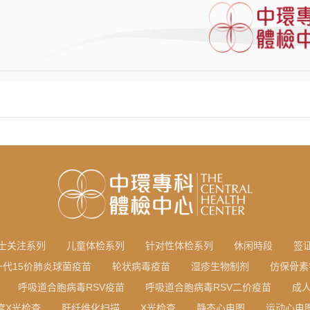
士关注系列
儿童体检系列
针对性体检系列
休闲時段
签
一代15价肺炎球菌疫苗
轮状病毒疫苗
湿疹生物制剂
仿保骨素
呼吸道合胞病毒RSV疫苗
呼吸道合胞病毒RSV二价疫苗
成
度X光检查
肝纤维化扫描
X光检查
静态心电图
运动心电