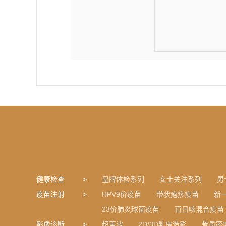
健康检查
皇牌体检系列
女士关注系列
男
疫苗注射
HPV9价疫苗
带状疱疹疫苗
新
23价肺炎球菌疫苗
百日咳混合疫苗
影像诊断
超声波
2D/3D乳房造影
骨质密