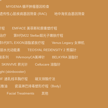
MYGENIA 循环肿瘤基因检查
A 遗传性心脏疾病基因筛查 (RAC)
地中海贫血基因筛查
疗程
EMFACE 美菲斯轮廓重塑疗程
光治疗
第8代M22 Stellar超光子嫩肤疗程
第5代BTL EXION溶脂紧肤疗程
Venus Legacy 女神机
 法国丝丽水光动能素
TEOSYAL REDENSITY 2 熊猫针
质酸系列
HArmonyCA美神针
BELKYRA 溶脂针
SKINVIVE 昇光针
Cellucare 溶脂针
ight (skinbooster)
RF 通乳线丰胸疗程
磁叉排酸疗法
薰推油
瓷温淋巴排毒塑形疗程（Body）
Facial Treatments
其他