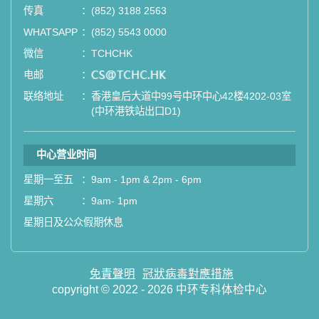
站式进行全方位检查。
传真
：
(852) 3188 2563
WHATSAPP
：
(852) 5543 0000
如果您有任何疑问或需要进一步了
微信
：
TCHCHK
解，请随时与我们联系。谢谢您的支
电邮
：
email
持！
联络地址
：
香港皇后大道中99号中环中心42楼4202-03室
(中环港铁站出口D1)
祝您健康愉快！
中心营业时间
星期一至五
：
9am - 1pm & 2pm - 6pm
星期六
：
9am- 1pm
星期日及公众假期休息
免責聲明
冠狀病毒對應措施
copyright © 2022 - 2026 中环专科体检中心