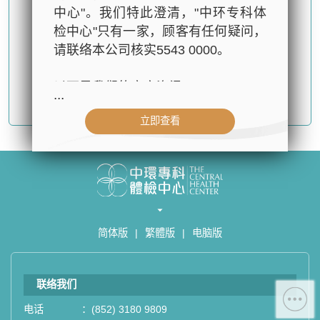
中心"。我们特此澄清，"中环专科体
检中心"只有一家，顾客有任何疑问，
请联络本公司核实5543 0000。
以下是我们的官方资讯：
...
确认提交
立即查看
- 公司名称：中环专科体检中心（The
Central Health Center）
- 地址：香港皇后大道中99号中环中
心42楼4203室（中环港铁站出口
D1）
- 服务热线：(852) 3180 9809
简体版
|
繁體版
|
电脑版
- WhatsApp：(852) 5543 0000
- 电子邮箱：
cs@tchc.hk
联络我们
“中环专科体检中心”致力为关注健康
人士提供尊尚而优质的体检服务，一
电话
：
(852) 3180 9809