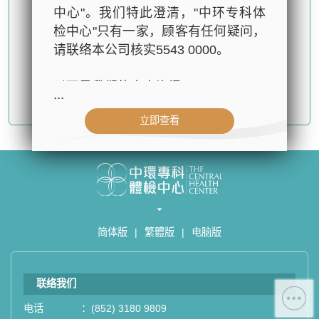
中心"。我们特此澄清，"中环专科体
检中心"只有一家，顾客有任何疑问，
请联络本公司核实5543 0000。
以下是我们的官方资讯：
...
确认提交
立即查看
- 公司名称：中环专科体检中心（The
Central Health Center）
- 地址：香港皇后大道中99号中环中
心42楼4203室（中环港铁站出口
D1）
- 服务热线：(852) 3180 9809
简体版
|
繁體版
|
电脑版
- WhatsApp：(852) 5543 0000
- 电子邮箱：
cs@tchc.hk
联络我们
“中环专科体检中心”致力为关注健康
人士提供尊尚而优质的体检服务，一
电话
：
(852) 3180 9809