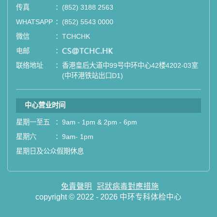
站式进行全方位检查。
传真
：
(852) 3188 2563
WHATSAPP
：
(852) 5543 0000
如果您有任何疑问或需要进一步了
微信
：
TCHCHK
解，请随时与我们联系。谢谢您的支
电邮
：
email
持！
联络地址
：
香港皇后大道中99号中环中心42楼4202-03室
(中环港铁站出口D1)
祝您健康愉快！
中心营业时间
星期一至五
：
9am - 1pm & 2pm - 6pm
星期六
：
9am- 1pm
星期日及公众假期休息
免責聲明
冠狀病毒對應措施
copyright © 2022 - 2026 中环专科体检中心